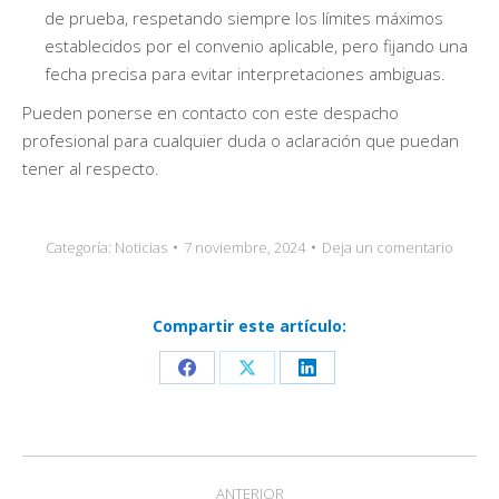
de prueba, respetando siempre los límites máximos
establecidos por el convenio aplicable, pero fijando una
fecha precisa para evitar interpretaciones ambiguas.
Pueden ponerse en contacto con este despacho
profesional para cualquier duda o aclaración que puedan
tener al respecto.
Categoría:
Noticias
7 noviembre, 2024
Deja un comentario
Compartir este artículo:
Share
Share
Share
on
on
on
Facebook
X
LinkedIn
Navegación
ANTERIOR