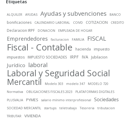
Etiquetas
Ayudas y subvenciones
ALQUILER
AYUDAS
BANCO
bonificaciones
COTIZACION
CALENDARIO LABORAL
COIVD
CREDITO
Declaracion IRPF
DONACION
EMPLEADA DE HOGAR
FISCAL
Emprendedores
facturacion
FAMILIA
Fiscal - Contable
hacienda
impuesto
IRPF
IVA
impuestos
IMPUESTO SOCIEDADES
Jubilacion
laboral
Jurídico
Laboral y Seguridad Social
Mercantil
Modelo 303
modelo 347
MODELO 720
Normativa
OBLIGACIONES FISCALES 2023
PLATAFORMAS DIGITALES
Sociedades
PYMES
PLUSVALIA
salario mínimo interprofesional
SOCIEDAD MERCANTIL
startups
teletrabajo
Tesoreria
tributacion
VIVIENDA
TRIBUTAR