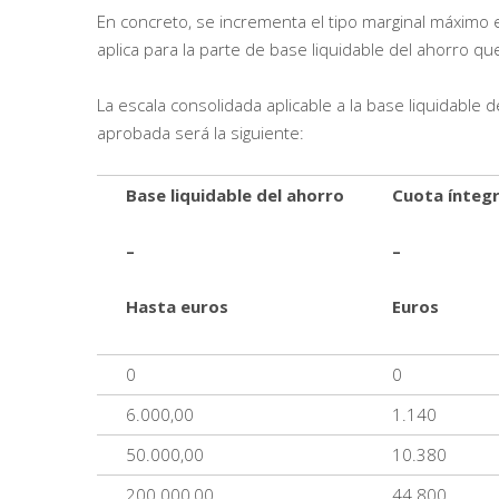
En concreto, se incrementa el tipo marginal máximo 
aplica para la parte de base liquidable del ahorro 
La escala consolidada aplicable a la base liquidable 
aprobada será la siguiente:
Base liquidable del ahorro
Cuota ínteg
–
–
Hasta euros
Euros
0
0
6.000,00
1.140
50.000,00
10.380
200.000,00
44.800