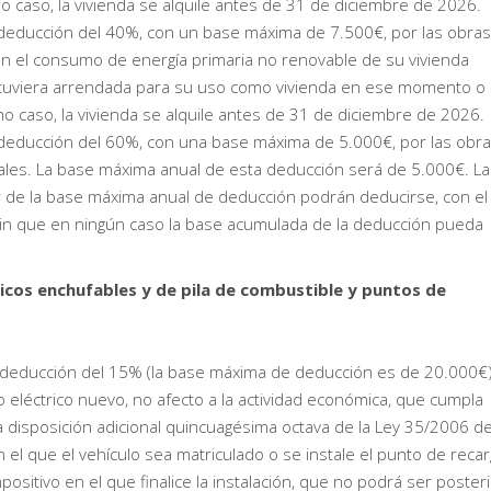
mo caso, la vivienda se alquile antes de 31 de diciembre de 2026.
 deducción del 40%, con un base máxima de 7.500€, por las obras
en el consumo de energía primaria no renovable de su vivienda
ue tuviera arrendada para su uso como vivienda en ese momento o
mo caso, la vivienda se alquile antes de 31 de diciembre de 2026.
 deducción del 60%, con una base máxima de 5.000€, por las obr
ciales. La base máxima anual de esta deducción será de 5.000€. L
 de la base máxima anual de deducción podrán deducirse, con el
, sin que en ningún caso la base acumulada de la deducción pueda
ricos enchufables y de pila de combustible y puntos de
a deducción del 15% (la base máxima de deducción es de 20.000€
o eléctrico nuevo, no afecto a la actividad económica, que cumpla
la disposición adicional quincuagésima octava de la Ley 35/2006 de
 el que el vehículo sea matriculado o se instale el punto de recar
positivo en el que finalice la instalación, que no podrá ser poster