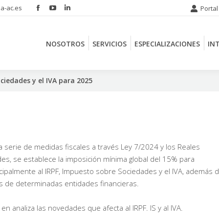
a-ac.es
Portal
Facebook
YouTube
Linkedin
NOSOTROS
SERVICIOS
ESPECIALIZACIONES
IN
page
page
page
opens
opens
opens
NOSOTROS
SERVICIOS
ESPECIALIZACIONES
IN
in
in
in
new
new
new
window
window
window
ciedades y el IVA para 2025
 serie de medidas fiscales a través Ley 7/2024 y los Reales
es, se establece la imposición mínima global del 15% para
ncipalmente al IRPF, Impuesto sobre Sociedades y el IVA, además d
s de determinadas entidades financieras.
n analiza las novedades que afecta al IRPF. IS y al IVA.