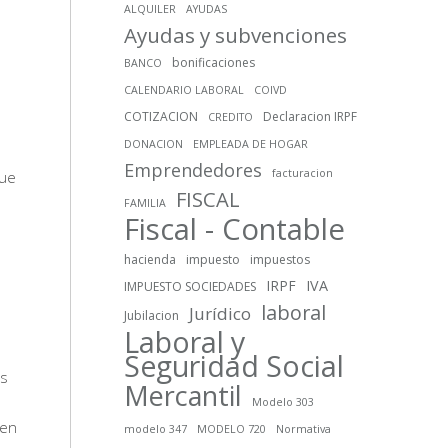
ALQUILER
AYUDAS
Ayudas y subvenciones
bonificaciones
BANCO
CALENDARIO LABORAL
COIVD
COTIZACION
Declaracion IRPF
CREDITO
DONACION
EMPLEADA DE HOGAR
Emprendedores
facturacion
que
FISCAL
FAMILIA
Fiscal - Contable
hacienda
impuesto
impuestos
IRPF
IVA
IMPUESTO SOCIEDADES
laboral
Jurídico
Jubilacion
Laboral y
Seguridad Social
as
Mercantil
Modelo 303
 en
modelo 347
MODELO 720
Normativa