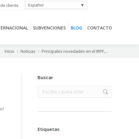
Español
 de cliente
TERNACIONAL
SUBVENCIONES
BLOG
CONTACTO
TERNACIONAL
SUBVENCIONES
BLOG
CONTACTO
Estás aquí:
Inicio
Noticias
Principales novedades en el IRPF,…
Buscar
Buscar:
el
Etiquetas