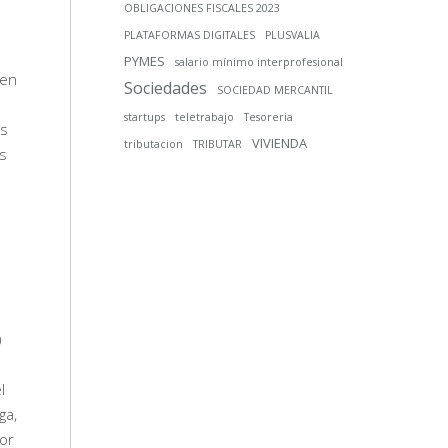
OBLIGACIONES FISCALES 2023
PLATAFORMAS DIGITALES
PLUSVALIA
PYMES
salario mínimo interprofesional
 en
Sociedades
SOCIEDAD MERCANTIL
startups
teletrabajo
Tesoreria
as
VIVIENDA
tributacion
TRIBUTAR
as
)
l
ga,
ior