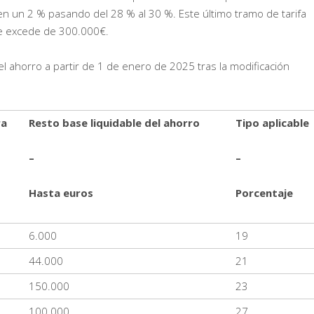
en un 2 % pasando del 28 % al 30 %. Este último tramo de tarifa
que excede de 300.000€.
del ahorro a partir de 1 de enero de 2025 tras la modificación
ra
Resto base liquidable del ahorro
Tipo aplicable
–
–
Hasta euros
Porcentaje
6.000
19
44.000
21
150.000
23
100.000
27