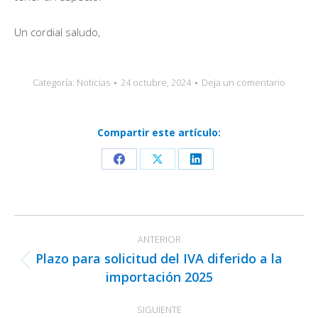
Un cordial saludo,
Categoría:
Noticias
24 octubre, 2024
Deja un comentario
Compartir este artículo:
Share
Share
Share
on
on
on
Facebook
X
LinkedIn
Navegación
ANTERIOR
entre
Plazo para solicitud del IVA diferido a la
publicaciones
Publicación
importación 2025
anterior:
SIGUIENTE