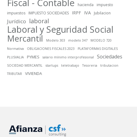
Fiscal - Contable
hacienda
impuesto
IRPF
IVA
impuestos
IMPUESTO SOCIEDADES
Jubilacion
laboral
Jurídico
Laboral y Seguridad Social
Mercantil
Modelo 303
modelo 347
MODELO 720
Normativa
OBLIGACIONES FISCALES 2023
PLATAFORMAS DIGITALES
Sociedades
PYMES
PLUSVALIA
salario mínimo interprofesional
SOCIEDAD MERCANTIL
startups
teletrabajo
Tesoreria
tributacion
VIVIENDA
TRIBUTAR