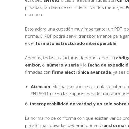
europeo
EN16931
. Las sintaxis admitidas son
CII
,
U
privadas, también se consideran válidos mensajes
P
europea.
Esto aclara una cuestión muy importante: un PDF, por 
norma. El PDF podrá servir transitoriamente para gar
es el
formato estructurado interoperable
.
Además, todas las facturas deberán tener un
código
emisor
, el
número y serie
y la
fecha de expedició
firmadas con
firma electrónica avanzada
, ya sea 
Atención
. Muchas soluciones actuales emiten d
EN16931 ni con las capacidades de transformación
6. Interoperabilidad de verdad y no solo sobre 
La norma no se conforma con que existan varios pro
plataformas privadas deberán poder
transformar e