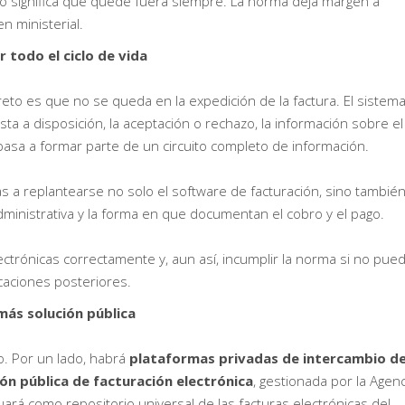
 significa que quede fuera siempre. La norma deja margen a
n ministerial.
r todo el ciclo de vida
to es que no se queda en la expedición de la factura. El sistem
esta a disposición, la aceptación o rechazo, la información sobre el
 pasa a formar parte de un circuito completo de información.
 a replantearse no solo el software de facturación, sino tambié
dministrativa y la forma en que documentan el cobro y el pago.
trónicas correctamente y, aun así, incumplir la norma si no pue
caciones posteriores.
más solución pública
o. Por un lado, habrá
plataformas privadas de intercambio d
ión pública de facturación electrónica
, gestionada por la Agenc
uará como repositorio universal de las facturas electrónicas del