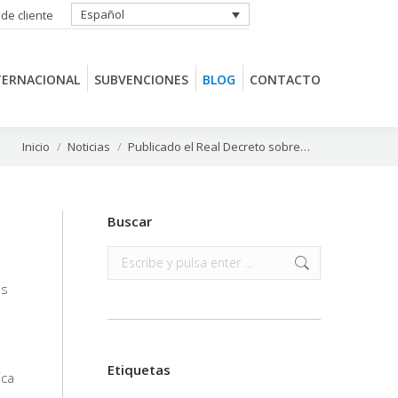
Español
 de cliente
TERNACIONAL
SUBVENCIONES
BLOG
CONTACTO
TERNACIONAL
SUBVENCIONES
BLOG
CONTACTO
Estás aquí:
Inicio
Noticias
Publicado el Real Decreto sobre…
Buscar
Buscar:
as
Etiquetas
ica