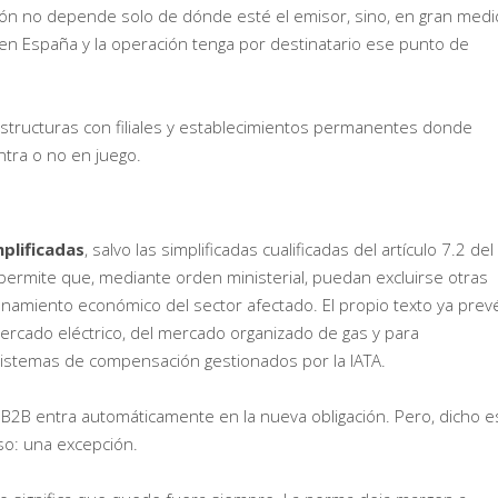
ción no depende solo de dónde esté el emisor, sino, en gran medi
 en España y la operación tenga por destinatario ese punto de
structuras con filiales y establecimientos permanentes donde
ntra o no en juego.
mplificadas
, salvo las simplificadas cualificadas del artículo 7.2 del
permite que, mediante orden ministerial, puedan excluirse otras
onamiento económico del sector afectado. El propio texto ya prev
ercado eléctrico, del mercado organizado de gas y para
sistemas de compensación gestionados por la IATA.
n B2B entra automáticamente en la nueva obligación. Pero, dicho e
so: una excepción.