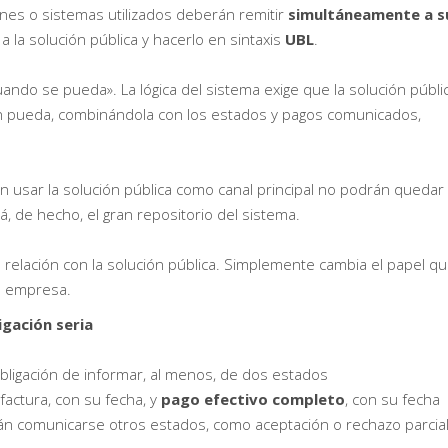
iones o sistemas utilizados deberán remitir
simultáneamente a s
a la solución pública y hacerlo en sintaxis
UBL
.
uando se pueda». La lógica del sistema exige que la solución públi
ión pueda, combinándola con los estados y pagos comunicados,
n usar la solución pública como canal principal no podrán quedar
á, de hecho, el gran repositorio del sistema.
 relación con la solución pública. Simplemente cambia el papel q
la empresa.
igación seria
a obligación de informar, al menos, de dos estados
factura, con su fecha, y
pago efectivo completo
, con su fecha
án comunicarse otros estados, como aceptación o rechazo parcial