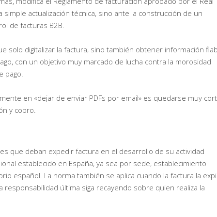
emás, modifica el Reglamento de facturación aprobado por el Real
simple actualización técnica, sino ante la construcción de un
rol de facturas B2B.
e solo digitalizar la factura, sino también obtener información fia
pago, con un objetivo muy marcado de lucha contra la morosidad
e pago.
mente en «dejar de enviar PDFs por email» es quedarse muy cort
ón y cobro.
les que deban expedir factura en el desarrollo de su actividad
ional establecido en España, ya sea por sede, establecimiento
torio español. La norma también se aplica cuando la factura la exp
a responsabilidad última siga recayendo sobre quien realiza la