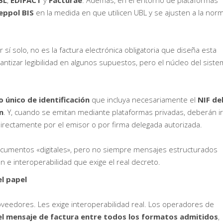
BL
,
EDIFACT
y
Facturae
. Además, en el entorno de plataformas
eppol BIS
en la medida en que utilicen UBL y se ajusten a la nor
sí solo, no es la factura electrónica obligatoria que diseña esta
antizar legibilidad en algunos supuestos, pero el núcleo del sist
 único de identificación
que incluya necesariamente el
NIF de
n
. Y, cuando se emitan mediante plataformas privadas, deberán ir
directamente por el emisor o por firma delegada autorizada.
ocumentos «digitales», pero no siempre mensajes estructurados
 e interoperabilidad que exige el real decreto.
el papel
veedores. Les exige interoperabilidad real. Los operadores de
l mensaje de factura entre todos los formatos admitidos
,