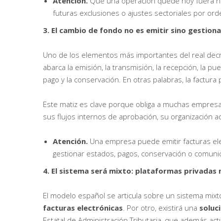
Atención.
Que una operación quede hoy fuera no
futuras exclusiones o ajustes sectoriales por orde
3. El cambio de fondo no es emitir sino gestiona
Uno de los elementos más importantes del real decre
abarca la emisión, la transmisión, la recepción, la pu
pago y la conservación. En otras palabras, la factura
Este matiz es clave porque obliga a muchas empresas
sus flujos internos de aprobación, su organización a
Atención.
Una empresa puede emitir facturas elec
gestionar estados, pagos, conservación o comuni
4. El sistema será mixto: plataformas privadas 
El modelo español se articula sobre un sistema mixt
facturas electrónicas
. Por otro, existirá una
soluc
Estatal de Administración Tributaria, que además act