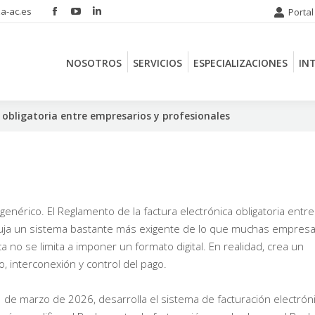
a-ac.es
Portal
Facebook
YouTube
Linkedin
NOSOTROS
SERVICIOS
ESPECIALIZACIONES
IN
page
page
page
opens
opens
opens
NOSOTROS
SERVICIOS
ESPECIALIZACIONES
IN
in
in
in
new
new
new
window
window
window
a obligatoria entre empresarios y profesionales
enérico. El Reglamento de la factura electrónica obligatoria entre
ibuja un sistema bastante más exigente de lo que muchas empres
 no se limita a imponer un formato digital. En realidad, crea un
, interconexión y control del pago.
 de marzo de 2026, desarrolla el sistema de facturación electrón