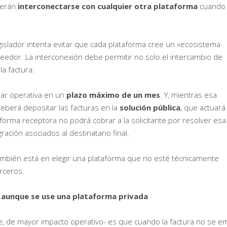
berán
interconectarse con cualquier otra plataforma
cuando 
gislador intenta evitar que cada plataforma cree un «ecosistema
eedor. La interconexión debe permitir no solo el intercambio de
a factura.
dar operativa en un
plazo máximo de un mes
. Y, mientras esa
deberá depositar las facturas en la
solución pública
, que actuará
aforma receptora no podrá cobrar a la solicitante por resolver esa
ración asociados al destinatario final.
también está en elegir una plataforma que no esté técnicamente
rceros.
ia aunque se use una plataforma privada
, de mayor impacto operativo- es que cuando la factura no se em