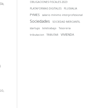
OBLIGACIONES FISCALES 2023
da,
PLATAFORMAS DIGITALES
PLUSVALIA
PYMES
salario mínimo interprofesional
Sociedades
SOCIEDAD MERCANTIL
startups
teletrabajo
Tesoreria
VIVIENDA
tributacion
TRIBUTAR
é
so,