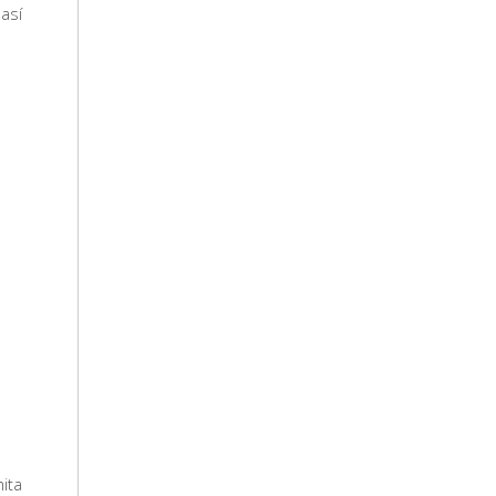
así
ita