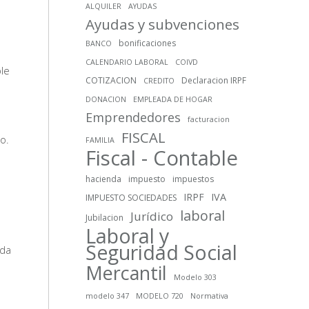
ALQUILER
AYUDAS
Ayudas y subvenciones
bonificaciones
BANCO
CALENDARIO LABORAL
COIVD
ble
COTIZACION
Declaracion IRPF
CREDITO
DONACION
EMPLEADA DE HOGAR
Emprendedores
facturacion
FISCAL
o.
FAMILIA
Fiscal - Contable
hacienda
impuesto
impuestos
IRPF
IVA
IMPUESTO SOCIEDADES
laboral
Jurídico
Jubilacion
Laboral y
Seguridad Social
ida
Mercantil
Modelo 303
modelo 347
MODELO 720
Normativa