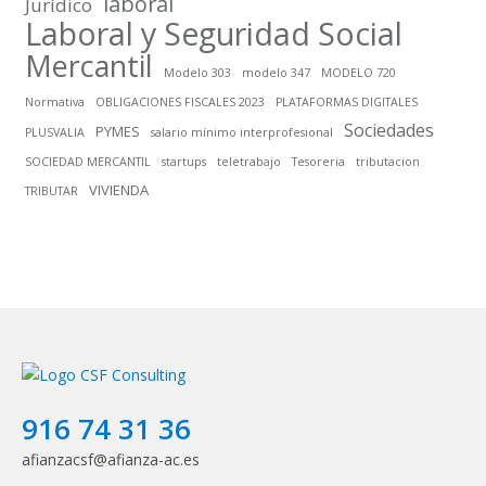
laboral
Jurídico
Laboral y Seguridad Social
Mercantil
Modelo 303
modelo 347
MODELO 720
Normativa
OBLIGACIONES FISCALES 2023
PLATAFORMAS DIGITALES
Sociedades
PYMES
PLUSVALIA
salario mínimo interprofesional
SOCIEDAD MERCANTIL
startups
teletrabajo
Tesoreria
tributacion
VIVIENDA
TRIBUTAR
916 74 31 36
afianzacsf@afianza-ac.es