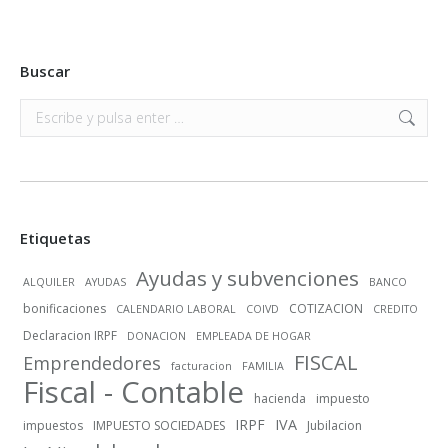
Buscar
Buscar:
Etiquetas
Ayudas y subvenciones
ALQUILER
AYUDAS
BANCO
bonificaciones
COTIZACION
CALENDARIO LABORAL
COIVD
CREDITO
Declaracion IRPF
DONACION
EMPLEADA DE HOGAR
FISCAL
Emprendedores
facturacion
FAMILIA
Fiscal - Contable
hacienda
impuesto
IRPF
IVA
impuestos
IMPUESTO SOCIEDADES
Jubilacion