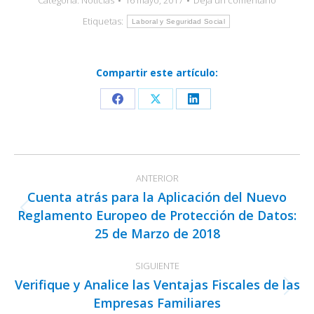
Categoría:
Noticias
16 mayo, 2017
Deja un comentario
Etiquetas:
Laboral y Seguridad Social
Compartir este artículo:
Share
Share
Share
on
on
on
Facebook
X
LinkedIn
Navegación
ANTERIOR
entre
Cuenta atrás para la Aplicación del Nuevo
publicaciones
Reglamento Europeo de Protección de Datos:
Publicación
25 de Marzo de 2018
anterior:
SIGUIENTE
Verifique y Analice las Ventajas Fiscales de las
Publicación
Empresas Familiares
siguiente: