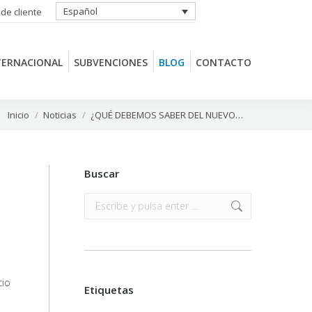
Español
 de cliente
TERNACIONAL
SUBVENCIONES
BLOG
CONTACTO
TERNACIONAL
SUBVENCIONES
BLOG
CONTACTO
Estás aquí:
Inicio
Noticias
¿QUÉ DEBEMOS SABER DEL NUEVO…
Buscar
Buscar:
cio
Etiquetas