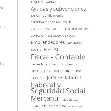
ALQUILER
AYUDAS
Ayudas y subvenciones
ior
bonificaciones
BANCO
CALENDARIO LABORAL
COIVD
 de
COTIZACION
Declaracion IRPF
CREDITO
DONACION
EMPLEADA DE HOGAR
Emprendedores
facturacion
FISCAL
FAMILIA
Fiscal - Contable
lo,
hacienda
impuesto
impuestos
IRPF
IVA
IMPUESTO SOCIEDADES
laboral
Jurídico
Jubilacion
Laboral y
Seguridad Social
Mercantil
Modelo 303
modelo 347
MODELO 720
Normativa