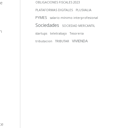
te
OBLIGACIONES FISCALES 2023
PLATAFORMAS DIGITALES
PLUSVALIA
PYMES
salario mínimo interprofesional
Sociedades
SOCIEDAD MERCANTIL
en
startups
teletrabajo
Tesoreria
VIVIENDA
tributacion
TRIBUTAR
te