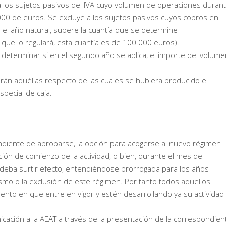
aja los sujetos pasivos del IVA cuyo volumen de operaciones duran
000 de euros. Se excluye a los sujetos pasivos cuyos cobros en
 el año natural, supere la cuantía que se determine
ue lo regulará, esta cuantía es de 100.000 euros).
ra determinar si en el segundo año se aplica, el importe del volum
rán aquéllas respecto de las cuales se hubiera producido el
special de caja.
diente de aprobarse, la opción para acogerse al nuevo régimen
ción de comienzo de la actividad, o bien, durante el mes de
ue deba surtir efecto, entendiéndose prorrogada para los años
ismo o la exclusión de este régimen. Por tanto todos aquellos
nto en que entre en vigor y estén desarrollando ya su actividad
icación a la AEAT a través de la presentación de la correspondien