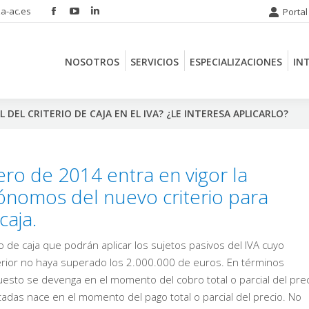
a-ac.es
Portal
Facebook
YouTube
Linkedin
NOSOTROS
SERVICIOS
ESPECIALIZACIONES
IN
page
page
page
opens
opens
opens
NOSOTROS
SERVICIOS
ESPECIALIZACIONES
IN
in
in
in
new
new
new
window
window
window
DEL CRITERIO DE CAJA EN EL IVA? ¿LE INTERESA APLICARLO?
ero de 2014 entra en vigor la
ónomos del nuevo criterio para
caja.
io de caja que podrán aplicar los sujetos pasivos del IVA cuyo
erior no haya superado los 2.000.000 de euros. En términos
esto se devenga en el momento del cobro total o parcial del pre
adas nace en el momento del pago total o parcial del precio. No