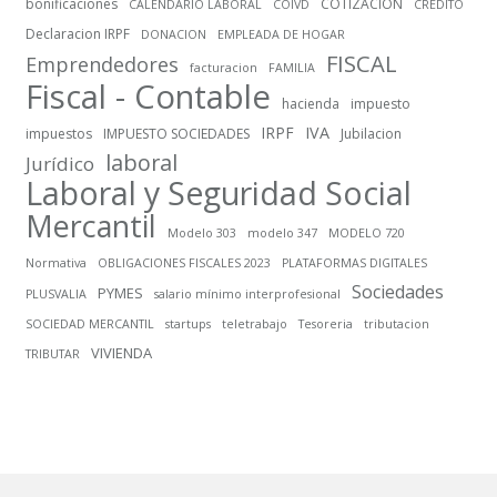
bonificaciones
COTIZACION
CALENDARIO LABORAL
COIVD
CREDITO
Declaracion IRPF
DONACION
EMPLEADA DE HOGAR
FISCAL
Emprendedores
facturacion
FAMILIA
Fiscal - Contable
hacienda
impuesto
IRPF
IVA
impuestos
IMPUESTO SOCIEDADES
Jubilacion
laboral
Jurídico
Laboral y Seguridad Social
Mercantil
Modelo 303
modelo 347
MODELO 720
Normativa
OBLIGACIONES FISCALES 2023
PLATAFORMAS DIGITALES
Sociedades
PYMES
PLUSVALIA
salario mínimo interprofesional
SOCIEDAD MERCANTIL
startups
teletrabajo
Tesoreria
tributacion
VIVIENDA
TRIBUTAR