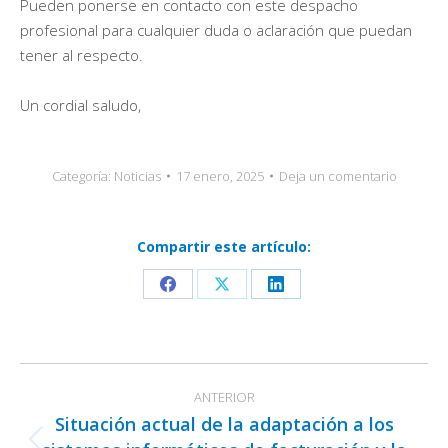
Pueden ponerse en contacto con este despacho
profesional para cualquier duda o aclaración que puedan
tener al respecto.
Un cordial saludo,
Categoría:
Noticias
17 enero, 2025
Deja un comentario
Compartir este artículo:
Share
Share
Share
on
on
on
Facebook
X
LinkedIn
Navegación
ANTERIOR
entre
Situación actual de la adaptación a los
publicaciones