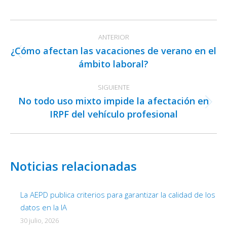
on
on
on
Facebook
X
LinkedIn
Navegación
ANTERIOR
entre
¿Cómo afectan las vacaciones de verano en el
publicaciones
Publicación
ámbito laboral?
anterior:
SIGUIENTE
No todo uso mixto impide la afectación en
Publicación
IRPF del vehículo profesional
siguiente:
Noticias relacionadas
La AEPD publica criterios para garantizar la calidad de los
datos en la IA
30 julio, 2026