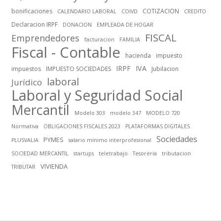
bonificaciones
COTIZACION
CALENDARIO LABORAL
COIVD
CREDITO
Declaracion IRPF
DONACION
EMPLEADA DE HOGAR
FISCAL
Emprendedores
facturacion
FAMILIA
Fiscal - Contable
hacienda
impuesto
IRPF
IVA
impuestos
IMPUESTO SOCIEDADES
Jubilacion
laboral
Jurídico
Laboral y Seguridad Social
Mercantil
Modelo 303
modelo 347
MODELO 720
Normativa
OBLIGACIONES FISCALES 2023
PLATAFORMAS DIGITALES
Sociedades
PYMES
PLUSVALIA
salario mínimo interprofesional
SOCIEDAD MERCANTIL
startups
teletrabajo
Tesoreria
tributacion
VIVIENDA
TRIBUTAR