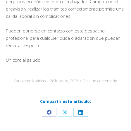
perjuicios económicos para el trabajador. Cumplir con el
preaviso y realizar los trámites correctamente permite una
salida laboral sin complicaciones.
Pueden ponerse en contacto con este despacho
profesional para cualquier duda o aclaración que puedan
tener al respecto.
Un cordial saludo,
Categoría:
Noticias
28 febrero, 2025
Deja un comentario
Compartir este artículo:
Share
Share
Share
on
on
on