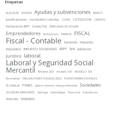
Etiquetas
Ayudas y subvenciones
ALQUILER
AYUDAS
BANCO
bonificaciones
COTIZACION
CALENDARIO LABORAL
COIVD
CREDITO
Declaracion IRPF
DONACION
EMPLEADA DE HOGAR
FISCAL
Emprendedores
facturacion
FAMILIA
Fiscal - Contable
hacienda
impuesto
IRPF
IVA
impuestos
IMPUESTO SOCIEDADES
Jubilacion
laboral
Jurídico
Laboral y Seguridad Social
Mercantil
Modelo 303
modelo 347
MODELO 720
Normativa
OBLIGACIONES FISCALES 2023
PLATAFORMAS DIGITALES
Sociedades
PYMES
PLUSVALIA
salario mínimo interprofesional
SOCIEDAD MERCANTIL
startups
teletrabajo
Tesoreria
tributacion
VIVIENDA
TRIBUTAR