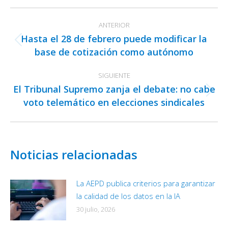
Facebook
X
LinkedIn
Navegación
ANTERIOR
entre
Hasta el 28 de febrero puede modificar la
publicaciones
Publicación
base de cotización como autónomo
anterior:
SIGUIENTE
El Tribunal Supremo zanja el debate: no cabe
Publicación
voto telemático en elecciones sindicales
siguiente:
Noticias relacionadas
La AEPD publica criterios para garantizar
la calidad de los datos en la IA
30 julio, 2026