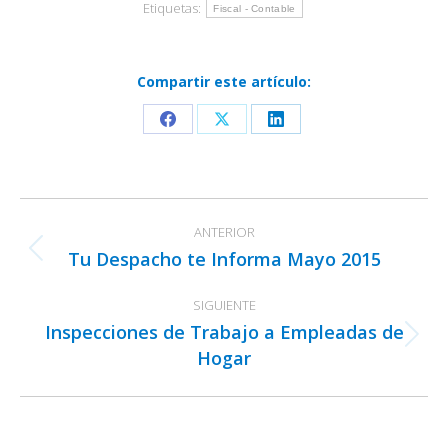
Etiquetas:
Fiscal - Contable
Compartir este artículo:
Share
Share
Share
on
on
on
Facebook
X
LinkedIn
Navegación
ANTERIOR
entre
Tu Despacho te Informa Mayo 2015
Publicación
publicaciones
anterior:
SIGUIENTE
Inspecciones de Trabajo a Empleadas de
Publicación
Hogar
siguiente: