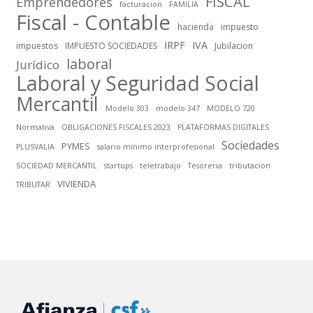
FISCAL
Emprendedores
facturacion
FAMILIA
Fiscal - Contable
hacienda
impuesto
IRPF
IVA
impuestos
IMPUESTO SOCIEDADES
Jubilacion
laboral
Jurídico
Laboral y Seguridad Social
Mercantil
Modelo 303
modelo 347
MODELO 720
Normativa
OBLIGACIONES FISCALES 2023
PLATAFORMAS DIGITALES
Sociedades
PYMES
PLUSVALIA
salario mínimo interprofesional
SOCIEDAD MERCANTIL
startups
teletrabajo
Tesoreria
tributacion
VIVIENDA
TRIBUTAR