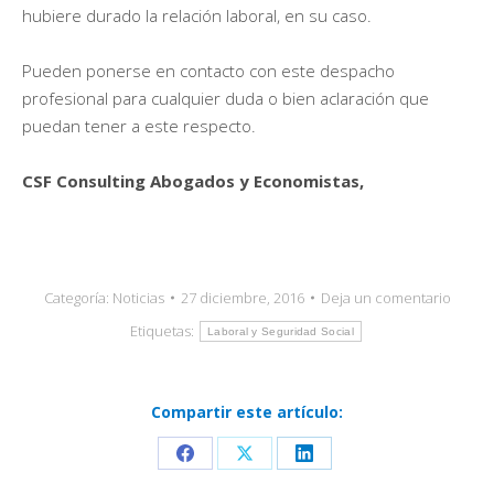
hubiere durado la relación laboral, en su caso.
Pueden ponerse en contacto con este despacho
profesional para cualquier duda o bien aclaración que
puedan tener a este respecto.
CSF Consulting Abogados y Economistas,
Categoría:
Noticias
27 diciembre, 2016
Deja un comentario
Etiquetas:
Laboral y Seguridad Social
Compartir este artículo:
Share
Share
Share