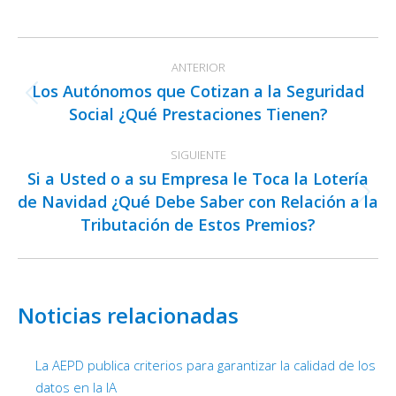
on
on
on
Facebook
X
LinkedIn
Navegación
ANTERIOR
entre
Los Autónomos que Cotizan a la Seguridad
publicaciones
Publicación
Social ¿Qué Prestaciones Tienen?
anterior:
SIGUIENTE
Si a Usted o a su Empresa le Toca la Lotería
de Navidad ¿Qué Debe Saber con Relación a la
Publicación
Tributación de Estos Premios?
siguiente:
Noticias relacionadas
La AEPD publica criterios para garantizar la calidad de los
datos en la IA