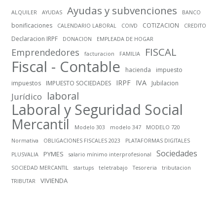
Ayudas y subvenciones
ALQUILER
AYUDAS
BANCO
bonificaciones
COTIZACION
CALENDARIO LABORAL
COIVD
CREDITO
Declaracion IRPF
DONACION
EMPLEADA DE HOGAR
FISCAL
Emprendedores
facturacion
FAMILIA
Fiscal - Contable
hacienda
impuesto
IRPF
IVA
impuestos
IMPUESTO SOCIEDADES
Jubilacion
laboral
Jurídico
Laboral y Seguridad Social
Mercantil
Modelo 303
modelo 347
MODELO 720
Normativa
OBLIGACIONES FISCALES 2023
PLATAFORMAS DIGITALES
Sociedades
PYMES
PLUSVALIA
salario mínimo interprofesional
SOCIEDAD MERCANTIL
startups
teletrabajo
Tesoreria
tributacion
VIVIENDA
TRIBUTAR