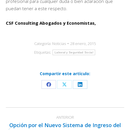
profesional para cualquier duda o bien aclaración que
puedan tener a este respecto.
CSF Consulting Abogados y Economistas,
Categoría:
Noticias
28 enero, 2015
Etiquetas:
Laboral y Seguridad Social
Compartir este artículo:
Share
Share
Share
on
on
on
Facebook
X
LinkedIn
Navegación
ANTERIOR
entre
Opción por el Nuevo Sistema de Ingreso del