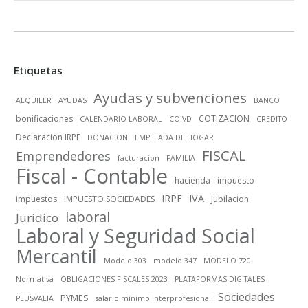
Etiquetas
Ayudas y subvenciones
ALQUILER
AYUDAS
BANCO
bonificaciones
COTIZACION
CALENDARIO LABORAL
COIVD
CREDITO
Declaracion IRPF
DONACION
EMPLEADA DE HOGAR
FISCAL
Emprendedores
facturacion
FAMILIA
Fiscal - Contable
hacienda
impuesto
IRPF
IVA
impuestos
IMPUESTO SOCIEDADES
Jubilacion
laboral
Jurídico
Laboral y Seguridad Social
Mercantil
Modelo 303
modelo 347
MODELO 720
Normativa
OBLIGACIONES FISCALES 2023
PLATAFORMAS DIGITALES
Sociedades
PYMES
PLUSVALIA
salario mínimo interprofesional