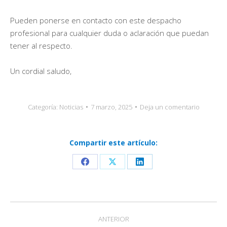
Pueden ponerse en contacto con este despacho
profesional para cualquier duda o aclaración que puedan
tener al respecto.
Un cordial saludo,
Categoría:
Noticias
7 marzo, 2025
Deja un comentario
Compartir este artículo:
Share
Share
Share
on
on
on
Facebook
X
LinkedIn
Navegación
ANTERIOR
entre