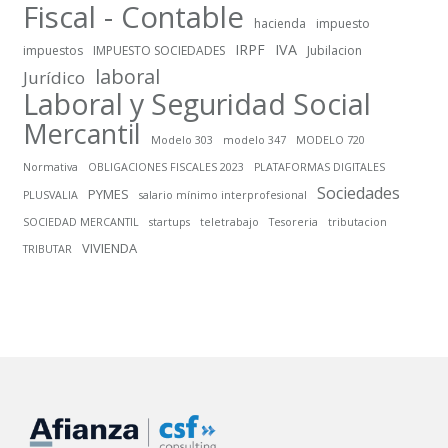
Fiscal - Contable
hacienda
impuesto
IRPF
IVA
impuestos
IMPUESTO SOCIEDADES
Jubilacion
laboral
Jurídico
Laboral y Seguridad Social
Mercantil
Modelo 303
modelo 347
MODELO 720
Normativa
OBLIGACIONES FISCALES 2023
PLATAFORMAS DIGITALES
Sociedades
PYMES
PLUSVALIA
salario mínimo interprofesional
SOCIEDAD MERCANTIL
startups
teletrabajo
Tesoreria
tributacion
VIVIENDA
TRIBUTAR