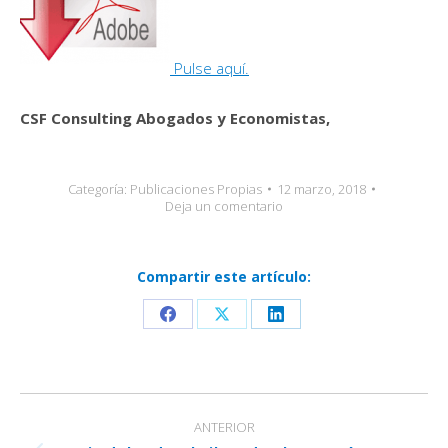
Pulse aquí.
CSF Consulting Abogados y Economistas,
Categoría:
Publicaciones Propias
12 marzo, 2018
Deja un comentario
Compartir este artículo:
Share
Share
Share
on
on
on
Facebook
X
LinkedIn
Navegación
ANTERIOR
entre