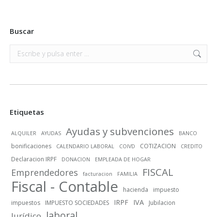
Buscar
Buscar:
Etiquetas
Ayudas y subvenciones
ALQUILER
AYUDAS
BANCO
bonificaciones
COTIZACION
CALENDARIO LABORAL
COIVD
CREDITO
Declaracion IRPF
DONACION
EMPLEADA DE HOGAR
FISCAL
Emprendedores
facturacion
FAMILIA
Fiscal - Contable
hacienda
impuesto
IRPF
IVA
impuestos
IMPUESTO SOCIEDADES
Jubilacion
laboral
Jurídico