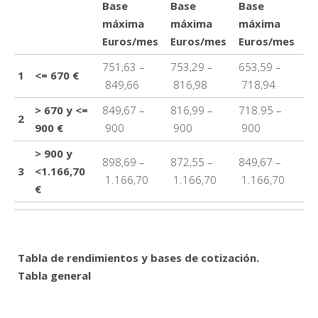
Base
Base
Base
máxima
máxima
máxima
Euros/mes
Euros/mes
Euros/mes
751,63 –
753,29 –
653,59 –
1
<= 670 €
849,66
816,98
718,94
> 670 y <=
849,67 –
816,99 –
718.95 –
2
900 €
900
900
900
> 900 y
898,69 –
872,55 –
849,67 –
3
<1.166,70
1.166,70
1.166,70
1.166,70
€
Tabla de rendimientos y bases de cotización.
Tabla general