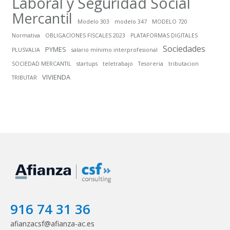
Laboral y Seguridad Social
Mercantil
Modelo 303
modelo 347
MODELO 720
Normativa
OBLIGACIONES FISCALES 2023
PLATAFORMAS DIGITALES
Sociedades
PYMES
PLUSVALIA
salario mínimo interprofesional
SOCIEDAD MERCANTIL
startups
teletrabajo
Tesoreria
tributacion
VIVIENDA
TRIBUTAR
916 74 31 36
afianzacsf@afianza-ac.es