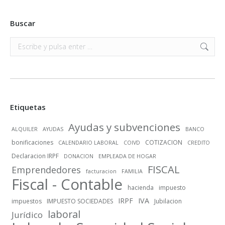
Buscar
Buscar:
Etiquetas
Ayudas y subvenciones
ALQUILER
AYUDAS
BANCO
bonificaciones
COTIZACION
CALENDARIO LABORAL
COIVD
CREDITO
Declaracion IRPF
DONACION
EMPLEADA DE HOGAR
FISCAL
Emprendedores
facturacion
FAMILIA
Fiscal - Contable
hacienda
impuesto
IRPF
IVA
impuestos
IMPUESTO SOCIEDADES
Jubilacion
laboral
Jurídico