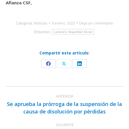
Afianza CSF,
Categoría:
Noticias
9 enero, 2023
Deja un comentario
Etiquetas:
Laboral y Seguridad Social
Compartir este artículo:
Share
Share
Share
on
on
on
Facebook
X
LinkedIn
Navegación
ANTERIOR
entre
Se aprueba la prórroga de la suspensión de la
publicaciones
Publicación
causa de disolución por pérdidas
anterior:
SIGUIENTE