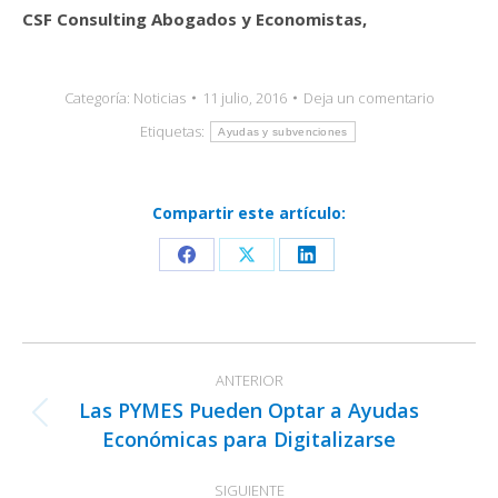
CSF Consulting Abogados y Economistas,
Categoría:
Noticias
11 julio, 2016
Deja un comentario
Etiquetas:
Ayudas y subvenciones
Compartir este artículo:
Share
Share
Share
on
on
on
Facebook
X
LinkedIn
Navegación
ANTERIOR
entre
Las PYMES Pueden Optar a Ayudas
publicaciones
Publicación
Económicas para Digitalizarse
anterior:
SIGUIENTE