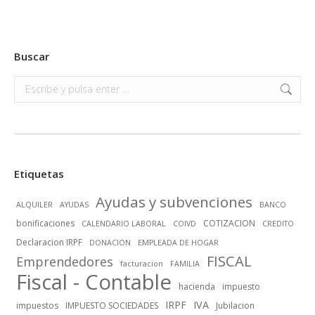
Buscar
Buscar:
Etiquetas
Ayudas y subvenciones
ALQUILER
AYUDAS
BANCO
bonificaciones
COTIZACION
CALENDARIO LABORAL
COIVD
CREDITO
Declaracion IRPF
DONACION
EMPLEADA DE HOGAR
FISCAL
Emprendedores
facturacion
FAMILIA
Fiscal - Contable
hacienda
impuesto
IRPF
IVA
impuestos
IMPUESTO SOCIEDADES
Jubilacion