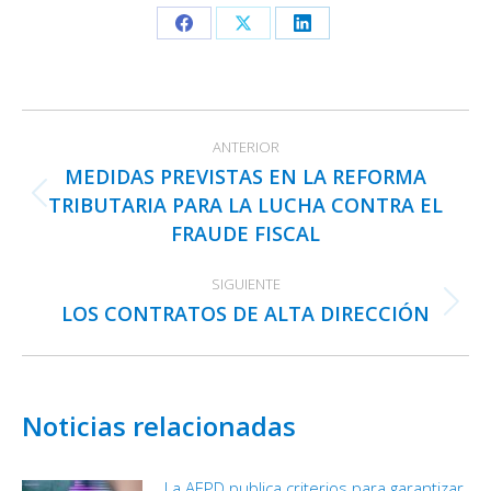
Share
Share
Share
on
on
on
Facebook
X
LinkedIn
Navegación
ANTERIOR
entre
MEDIDAS PREVISTAS EN LA REFORMA
publicaciones
TRIBUTARIA PARA LA LUCHA CONTRA EL
Publicación
FRAUDE FISCAL
anterior:
SIGUIENTE
LOS CONTRATOS DE ALTA DIRECCIÓN
Publicación
siguiente:
Noticias relacionadas
La AEPD publica criterios para garantizar