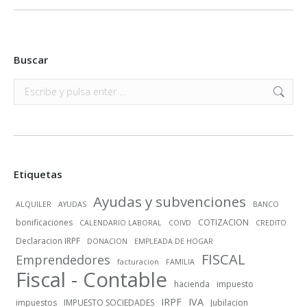
Buscar
Buscar:
Etiquetas
Ayudas y subvenciones
ALQUILER
AYUDAS
BANCO
bonificaciones
COTIZACION
CALENDARIO LABORAL
COIVD
CREDITO
Declaracion IRPF
DONACION
EMPLEADA DE HOGAR
FISCAL
Emprendedores
facturacion
FAMILIA
Fiscal - Contable
hacienda
impuesto
IRPF
IVA
impuestos
IMPUESTO SOCIEDADES
Jubilacion