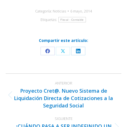
Categoría:
Noticias
6 mayo, 2014
Etiquetas:
Fiscal - Contable
Compartir este artículo:
Share
Share
Share
on
on
on
Facebook
X
LinkedIn
Navegación
ANTERIOR
entre
Proyecto Cret@. Nuevo Sistema de
publicaciones
Liquidación Directa de Cotizaciones a la
Publicación
Seguridad Social
anterior:
SIGUIENTE
¿CUÁNDO PASA A SER INDEFINIDO UN