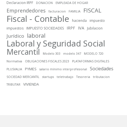
Declaracion IRPF
DONACION
EMPLEADA DE HOGAR
FISCAL
Emprendedores
facturacion
FAMILIA
Fiscal - Contable
hacienda
impuesto
IRPF
IVA
impuestos
IMPUESTO SOCIEDADES
Jubilacion
laboral
Jurídico
Laboral y Seguridad Social
Mercantil
Modelo 303
modelo 347
MODELO 720
Normativa
OBLIGACIONES FISCALES 2023
PLATAFORMAS DIGITALES
Sociedades
PYMES
PLUSVALIA
salario mínimo interprofesional
SOCIEDAD MERCANTIL
startups
teletrabajo
Tesoreria
tributacion
VIVIENDA
TRIBUTAR