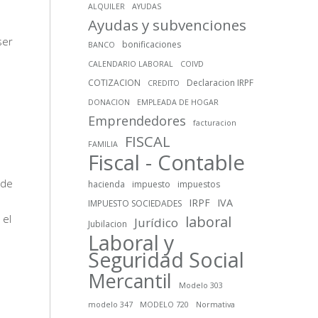
ALQUILER
AYUDAS
Ayudas y subvenciones
ser
bonificaciones
BANCO
CALENDARIO LABORAL
COIVD
COTIZACION
Declaracion IRPF
CREDITO
DONACION
EMPLEADA DE HOGAR
Emprendedores
facturacion
FISCAL
FAMILIA
Fiscal - Contable
 de
hacienda
impuesto
impuestos
IRPF
IVA
IMPUESTO SOCIEDADES
 el
laboral
Jurídico
Jubilacion
Laboral y
Seguridad Social
Mercantil
Modelo 303
modelo 347
MODELO 720
Normativa