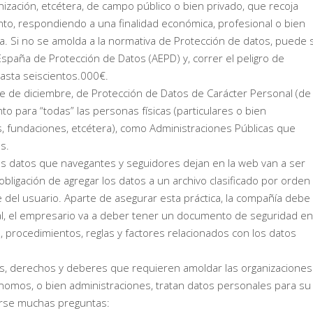
nización, etcétera, de campo público o bien privado, que recoja
nto, respondiendo a una finalidad económica, profesional o bien
 Si no se amolda a la normativa de Protección de datos, puede 
España de Protección de Datos (AEPD) y, correr el peligro de
asta seiscientos.000€.
e de diciembre, de Protección de Datos de Carácter Personal (de
o para “todas” las personas físicas (particulares o bien
, fundaciones, etcétera), como Administraciones Públicas que
s.
os datos que navegantes y seguidores dejan en la web van a ser
obligación de agregar los datos a un archivo clasificado por orden
 del usuario. Aparte de asegurar esta práctica, la compañía debe
idual, el empresario va a deber tener un documento de seguridad en
, procedimientos, reglas y factores relacionados con los datos
os, derechos y deberes que requieren amoldar las organizaciones
nomos, o bien administraciones, tratan datos personales para su
nerse muchas preguntas: