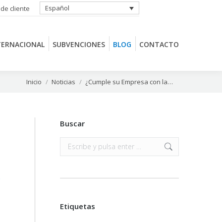
Español
 de cliente
TERNACIONAL
SUBVENCIONES
BLOG
CONTACTO
TERNACIONAL
SUBVENCIONES
BLOG
CONTACTO
Estás aquí:
Inicio
Noticias
¿Cumple su Empresa con la…
Buscar
Buscar:
s
Etiquetas