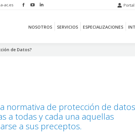
a-ac.es
Portal
Facebook
YouTube
Linkedin
NOSOTROS
SERVICIOS
ESPECIALIZACIONES
IN
page
page
page
opens
opens
opens
NOSOTROS
SERVICIOS
ESPECIALIZACIONES
IN
in
in
in
new
new
new
window
window
window
ción de Datos?
 la normativa de protección de dato
s a todas y cada una aquellas
arse a sus preceptos.