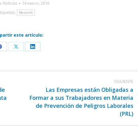
a:
Noticias
14 marzo, 2016
tiquetas:
Mercantil
artir este artículo:
Share
Share
Share
on
on
on
Facebook
X
LinkedIn
SIGUIENTE
de
Las Empresas están Obligadas a
nta
Formar a sus Trabajadores en Materia
Publicación
de Prevención de Peligros Laborales
siguiente:
(PRL)