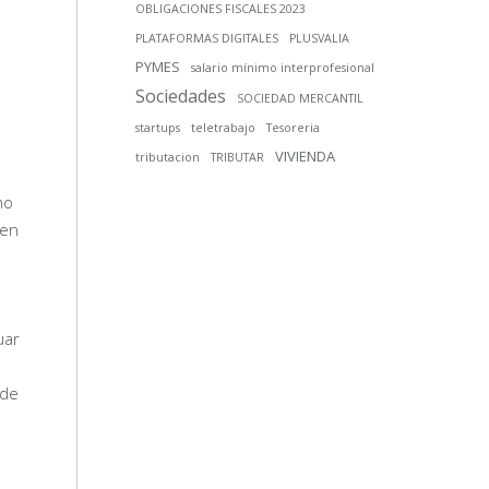
OBLIGACIONES FISCALES 2023
PLATAFORMAS DIGITALES
PLUSVALIA
PYMES
salario mínimo interprofesional
Sociedades
SOCIEDAD MERCANTIL
startups
teletrabajo
Tesoreria
VIVIENDA
tributacion
TRIBUTAR
no
 en
uar
 de