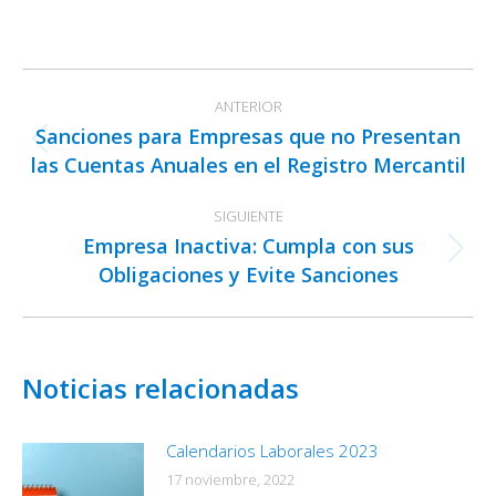
on
on
on
Facebook
X
LinkedIn
Navegación
ANTERIOR
entre
Sanciones para Empresas que no Presentan
publicaciones
Publicación
las Cuentas Anuales en el Registro Mercantil
anterior:
SIGUIENTE
Empresa Inactiva: Cumpla con sus
Publicación
Obligaciones y Evite Sanciones
siguiente:
Noticias relacionadas
Calendarios Laborales 2023
17 noviembre, 2022