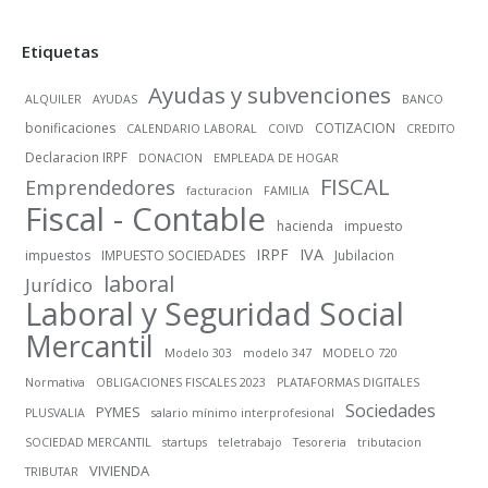
Etiquetas
Ayudas y subvenciones
ALQUILER
AYUDAS
BANCO
bonificaciones
COTIZACION
CALENDARIO LABORAL
COIVD
CREDITO
Declaracion IRPF
DONACION
EMPLEADA DE HOGAR
FISCAL
Emprendedores
facturacion
FAMILIA
Fiscal - Contable
hacienda
impuesto
IRPF
IVA
impuestos
IMPUESTO SOCIEDADES
Jubilacion
laboral
Jurídico
Laboral y Seguridad Social
Mercantil
Modelo 303
modelo 347
MODELO 720
Normativa
OBLIGACIONES FISCALES 2023
PLATAFORMAS DIGITALES
Sociedades
PYMES
PLUSVALIA
salario mínimo interprofesional
SOCIEDAD MERCANTIL
startups
teletrabajo
Tesoreria
tributacion
VIVIENDA
TRIBUTAR