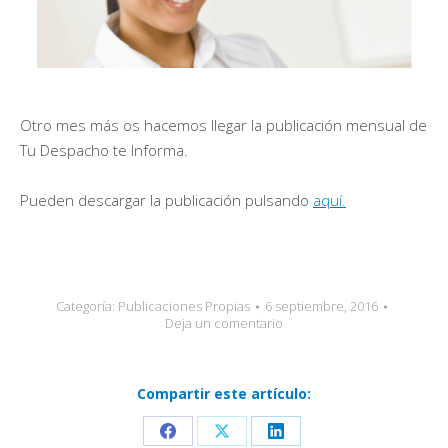
Otro mes más os hacemos llegar la publicación mensual de
Tu Despacho te Informa.
Pueden descargar la publicación pulsando
aquí.
Categoría:
Publicaciones Propias
6 septiembre, 2016
Deja un comentario
Compartir este artículo:
Share
Share
Share