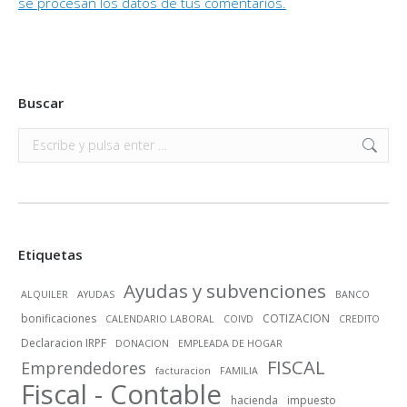
se procesan los datos de tus comentarios.
Buscar
Buscar:
Etiquetas
Ayudas y subvenciones
ALQUILER
AYUDAS
BANCO
bonificaciones
COTIZACION
CALENDARIO LABORAL
COIVD
CREDITO
Declaracion IRPF
DONACION
EMPLEADA DE HOGAR
FISCAL
Emprendedores
facturacion
FAMILIA
Fiscal - Contable
hacienda
impuesto