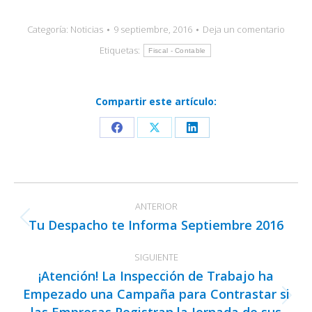
Categoría:
Noticias
9 septiembre, 2016
Deja un comentario
Etiquetas:
Fiscal - Contable
Compartir este artículo:
Share
Share
Share
on
on
on
Facebook
X
LinkedIn
Navegación
ANTERIOR
entre
Tu Despacho te Informa Septiembre 2016
Publicación
publicaciones
anterior:
SIGUIENTE
¡Atención! La Inspección de Trabajo ha
Empezado una Campaña para Contrastar si
Publicación