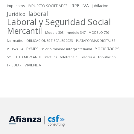
IRPF
IVA
impuestos
IMPUESTO SOCIEDADES
Jubilacion
laboral
Jurídico
Laboral y Seguridad Social
Mercantil
Modelo 303
modelo 347
MODELO 720
Normativa
OBLIGACIONES FISCALES 2023
PLATAFORMAS DIGITALES
Sociedades
PYMES
PLUSVALIA
salario mínimo interprofesional
SOCIEDAD MERCANTIL
startups
teletrabajo
Tesoreria
tributacion
VIVIENDA
TRIBUTAR