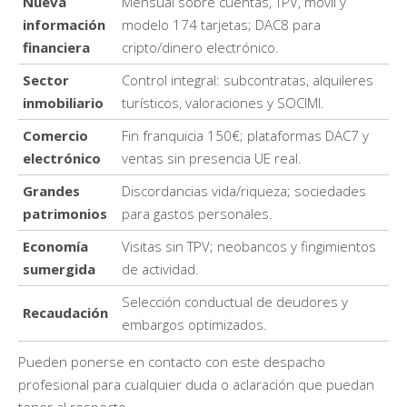
Nueva
Mensual sobre cuentas, TPV, móvil y
información
modelo 174 tarjetas; DAC8 para
financiera
cripto/dinero electrónico.​
Sector
Control integral: subcontratas, alquileres
inmobiliario
turísticos, valoraciones y SOCIMI.​
Comercio
Fin franquicia 150€; plataformas DAC7 y
electrónico
ventas sin presencia UE real.​
Grandes
Discordancias vida/riqueza; sociedades
patrimonios
para gastos personales.​
Economía
Visitas sin TPV; neobancos y fingimientos
sumergida
de actividad.​
Selección conductual de deudores y
Recaudación
embargos optimizados.​
Pueden ponerse en contacto con este despacho
profesional para cualquier duda o aclaración que puedan