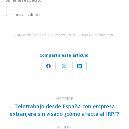
tener al respecto.
Un cordial saludo,
Categoría:
Noticias
18 marzo, 2026
Deja un comentario
Compartir este artículo:
Share
Share
Share
on
on
on
Facebook
X
LinkedIn
Navegación
ANTERIOR
entre
Teletrabajo desde España con empresa
publicaciones
Publicación
extranjera sin visado ¿cómo afecta al IRPF?
anterior:
SIGUIENTE