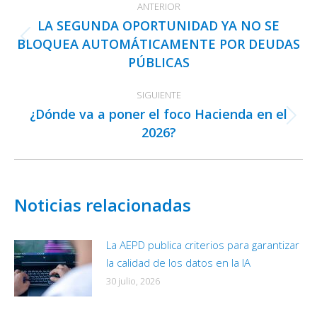
ANTERIOR
entre
LA SEGUNDA OPORTUNIDAD YA NO SE
publicaciones
BLOQUEA AUTOMÁTICAMENTE POR DEUDAS
Publicación
PÚBLICAS
anterior:
SIGUIENTE
¿Dónde va a poner el foco Hacienda en el
Publicación
2026?
siguiente:
Noticias relacionadas
La AEPD publica criterios para garantizar
la calidad de los datos en la IA
30 julio, 2026