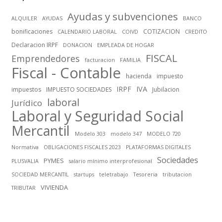
Ayudas y subvenciones
ALQUILER
AYUDAS
BANCO
bonificaciones
COTIZACION
CALENDARIO LABORAL
COIVD
CREDITO
Declaracion IRPF
DONACION
EMPLEADA DE HOGAR
FISCAL
Emprendedores
facturacion
FAMILIA
Fiscal - Contable
hacienda
impuesto
IRPF
IVA
impuestos
IMPUESTO SOCIEDADES
Jubilacion
laboral
Jurídico
Laboral y Seguridad Social
Mercantil
Modelo 303
modelo 347
MODELO 720
Normativa
OBLIGACIONES FISCALES 2023
PLATAFORMAS DIGITALES
Sociedades
PYMES
PLUSVALIA
salario mínimo interprofesional
SOCIEDAD MERCANTIL
startups
teletrabajo
Tesoreria
tributacion
VIVIENDA
TRIBUTAR