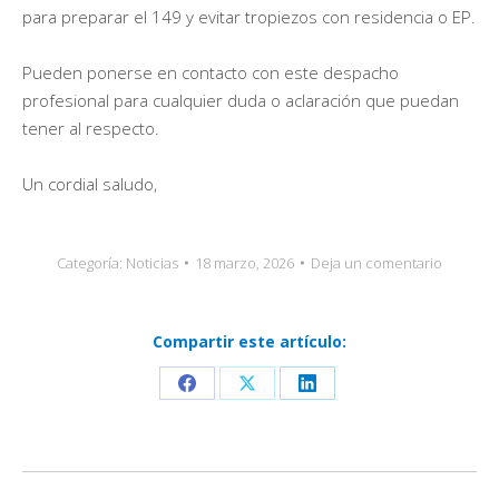
para preparar el 149 y evitar tropiezos con residencia o EP.
Pueden ponerse en contacto con este despacho
profesional para cualquier duda o aclaración que puedan
tener al respecto.
Un cordial saludo,
Categoría:
Noticias
18 marzo, 2026
Deja un comentario
Compartir este artículo:
Share
Share
Share
on
on
on
Facebook
X
LinkedIn
Navegación