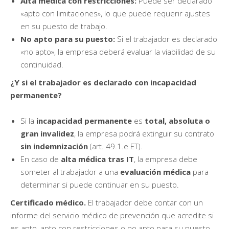
Alta médica con restricciones:
Puede ser declarado
«apto con limitaciones», lo que puede requerir ajustes
en su puesto de trabajo.
No apto para su puesto:
Si el trabajador es declarado
«no apto», la empresa deberá evaluar la viabilidad de su
continuidad.
¿Y si el trabajador es declarado con incapacidad
permanente?
Si la
incapacidad permanente
es
total, absoluta o
gran invalidez
, la empresa podrá extinguir su contrato
sin indemnización
(art. 49.1.e ET).
En caso de
alta médica tras IT
, la empresa debe
someter al trabajador a una
evaluación médica
para
determinar si puede continuar en su puesto.
Certificado médico.
El trabajador debe contar con un
informe del servicio médico de prevención que acredite si
es apto, apto con restricciones o no apto para su puesto.