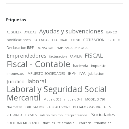
Etiquetas
Ayudas y subvenciones
ALQUILER
AYUDAS
BANCO
bonificaciones
COTIZACION
CALENDARIO LABORAL
COIVD
CREDITO
Declaracion IRPF
DONACION
EMPLEADA DE HOGAR
FISCAL
Emprendedores
facturacion
FAMILIA
Fiscal - Contable
hacienda
impuesto
IRPF
IVA
impuestos
IMPUESTO SOCIEDADES
Jubilacion
laboral
Jurídico
Laboral y Seguridad Social
Mercantil
Modelo 303
modelo 347
MODELO 720
Normativa
OBLIGACIONES FISCALES 2023
PLATAFORMAS DIGITALES
Sociedades
PYMES
PLUSVALIA
salario mínimo interprofesional
SOCIEDAD MERCANTIL
startups
teletrabajo
Tesoreria
tributacion