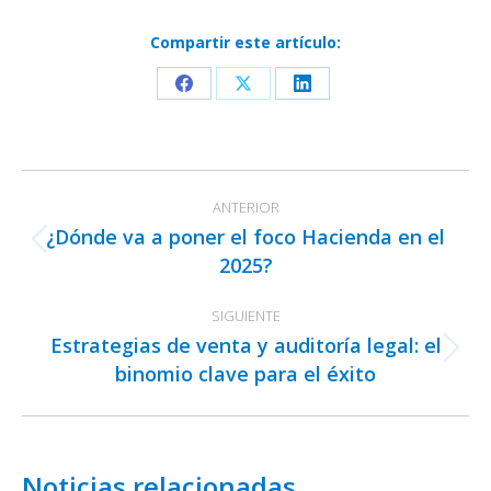
Compartir este artículo:
Share
Share
Share
on
on
on
Facebook
X
LinkedIn
Navegación
ANTERIOR
entre
¿Dónde va a poner el foco Hacienda en el
publicaciones
Publicación
2025?
anterior:
SIGUIENTE
Estrategias de venta y auditoría legal: el
Publicación
binomio clave para el éxito
siguiente:
Noticias relacionadas