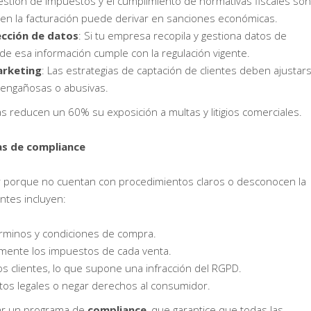
gestión de impuestos y el cumplimiento de normativas fiscales son
 en la facturación puede derivar en sanciones económicas.
cción de datos
: Si tu empresa recopila y gestiona datos de
de esa información cumple con la regulación vigente.
arketing
: Las estrategias de captación de clientes deben ajustar
s engañosas o abusivas.
s reducen un 60% su exposición a multas y litigios comerciales.
as de compliance
 porque no cuentan con procedimientos claros o desconocen la
ntes incluyen:
érminos y condiciones de compra.
amente los impuestos de cada venta.
los clientes, lo que supone una infracción del RGPD.
tos legales o negar derechos al consumidor.
tar un programa de
compliance
, que garantice que todas las