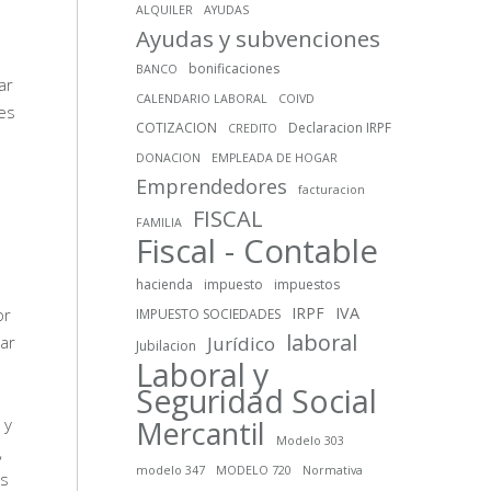
ALQUILER
AYUDAS
Ayudas y subvenciones
bonificaciones
BANCO
ar
CALENDARIO LABORAL
COIVD
es
COTIZACION
Declaracion IRPF
CREDITO
DONACION
EMPLEADA DE HOGAR
Emprendedores
facturacion
FISCAL
FAMILIA
Fiscal - Contable
hacienda
impuesto
impuestos
IRPF
IVA
or
IMPUESTO SOCIEDADES
laboral
ar
Jurídico
Jubilacion
Laboral y
Seguridad Social
 y
Mercantil
Modelo 303
,
modelo 347
MODELO 720
Normativa
os