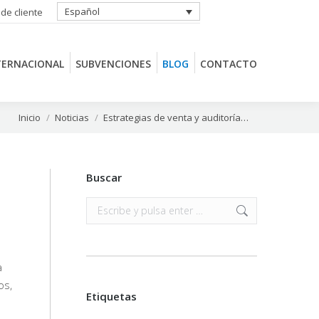
Español
 de cliente
TERNACIONAL
SUBVENCIONES
BLOG
CONTACTO
TERNACIONAL
SUBVENCIONES
BLOG
CONTACTO
Estás aquí:
Inicio
Noticias
Estrategias de venta y auditoría…
Buscar
Buscar:
e
a
os,
Etiquetas