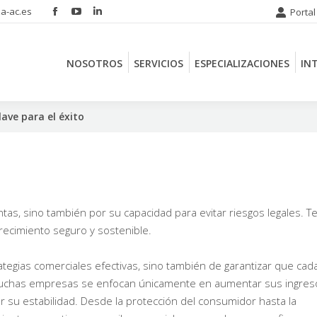
a-ac.es
Portal
Facebook
YouTube
Linkedin
NOSOTROS
SERVICIOS
ESPECIALIZACIONES
IN
page
page
page
opens
opens
opens
NOSOTROS
SERVICIOS
ESPECIALIZACIONES
IN
in
in
in
new
new
new
window
window
window
lave para el éxito
as, sino también por su capacidad para evitar riesgos legales. T
recimiento seguro y sostenible.
tegias comerciales efectivas, sino también de garantizar que cad
 Muchas empresas se enfocan únicamente en aumentar sus ingres
r su estabilidad. Desde la protección del consumidor hasta la