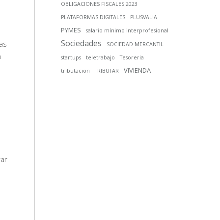
OBLIGACIONES FISCALES 2023
PLATAFORMAS DIGITALES
PLUSVALIA
PYMES
salario mínimo interprofesional
Sociedades
las
SOCIEDAD MERCANTIL
n
startups
teletrabajo
Tesoreria
VIVIENDA
tributacion
TRIBUTAR
rar