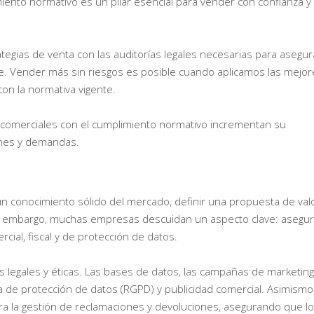
miento normativo es un pilar esencial para vender con confianza y
ategias de venta con las auditorías legales necesarias para asegur
e. Vender más sin riesgos es posible cuando aplicamos las mejor
on la normativa vigente.
comerciales con el cumplimiento normativo incrementan su
ones y demandas.
n conocimiento sólido del mercado, definir una propuesta de val
 Sin embargo, muchas empresas descuidan un aspecto clave: asegur
ial, fiscal y de protección de datos.
as legales y éticas. Las bases de datos, las campañas de marketing
a de protección de datos (RGPD) y publicidad comercial. Asimismo
a la gestión de reclamaciones y devoluciones, asegurando que l