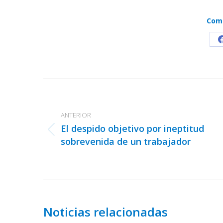
Comp
Navegación
entre
publicaciones
ANTERIOR
El despido objetivo por ineptitud
Publicación
sobrevenida de un trabajador
anterior:
Noticias relacionadas