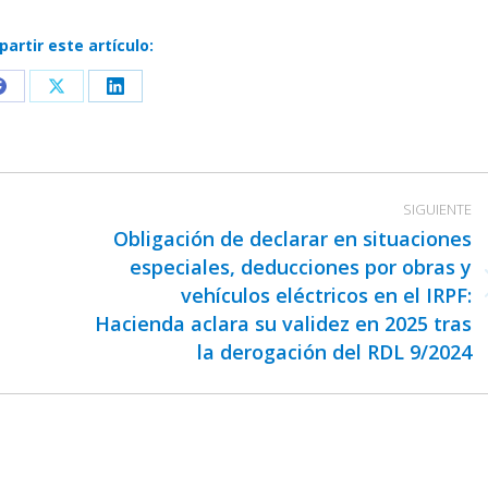
artir este artículo:
Share
Share
Share
on
on
on
Facebook
X
LinkedIn
SIGUIENTE
Obligación de declarar en situaciones
especiales, deducciones por obras y
vehículos eléctricos en el IRPF:
Publicación
Hacienda aclara su validez en 2025 tras
siguiente:
la derogación del RDL 9/2024