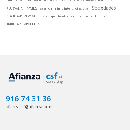
Normativa
OBLIGACIONES FISCALES 2023
PLATAFORMAS DIGITALES
Sociedades
PYMES
PLUSVALIA
salario mínimo interprofesional
SOCIEDAD MERCANTIL
startups
teletrabajo
Tesoreria
tributacion
VIVIENDA
TRIBUTAR
916 74 31 36
afianzacsf@afianza-ac.es