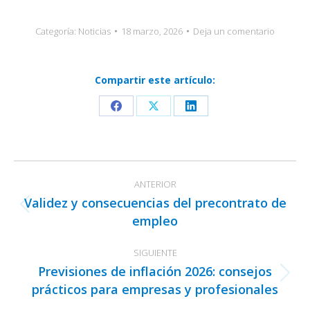
Categoría:
Noticias
18 marzo, 2026
Deja un comentario
Compartir este artículo:
Share
Share
Share
on
on
on
Facebook
X
LinkedIn
Navegación
ANTERIOR
entre
Validez y consecuencias del precontrato de
publicaciones
Publicación
empleo
anterior:
SIGUIENTE
Previsiones de inflación 2026: consejos
Publicación
prácticos para empresas y profesionales
siguiente: