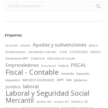
Buscar:
Etiquetas
Ayudas y subvenciones
ALQUILER
AYUDAS
BANCO
bonificaciones
COTIZACION
CALENDARIO LABORAL
COIVD
CREDITO
Declaracion IRPF
DONACION
EMPLEADA DE HOGAR
FISCAL
Emprendedores
facturacion
FAMILIA
Fiscal - Contable
hacienda
impuesto
IRPF
IVA
impuestos
IMPUESTO SOCIEDADES
Jubilacion
laboral
Jurídico
Laboral y Seguridad Social
Mercantil
Modelo 303
modelo 347
MODELO 720