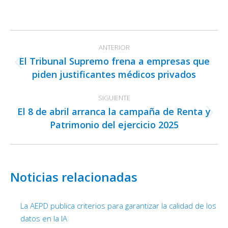
on
on
on
Facebook
X
LinkedIn
Navegación
ANTERIOR
entre
El Tribunal Supremo frena a empresas que
publicaciones
Publicación
piden justificantes médicos privados
anterior:
SIGUIENTE
El 8 de abril arranca la campaña de Renta y
Publicación
Patrimonio del ejercicio 2025
siguiente:
Noticias relacionadas
La AEPD publica criterios para garantizar la calidad de los
datos en la IA