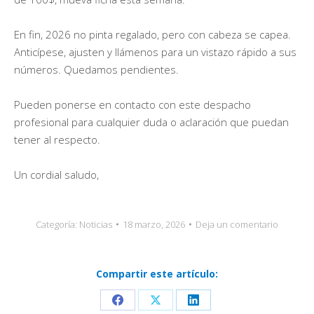
En fin, 2026 no pinta regalado, pero con cabeza se capea.
Anticípese, ajusten y llámenos para un vistazo rápido a sus
números. Quedamos pendientes.
Pueden ponerse en contacto con este despacho
profesional para cualquier duda o aclaración que puedan
tener al respecto.
Un cordial saludo,
Categoría:
Noticias
18 marzo, 2026
Deja un comentario
Compartir este artículo:
Share
Share
Share