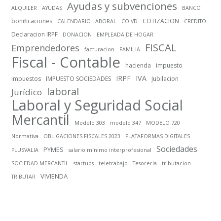
Ayudas y subvenciones
ALQUILER
AYUDAS
BANCO
bonificaciones
COTIZACION
CALENDARIO LABORAL
COIVD
CREDITO
Declaracion IRPF
DONACION
EMPLEADA DE HOGAR
FISCAL
Emprendedores
facturacion
FAMILIA
Fiscal - Contable
hacienda
impuesto
IRPF
IVA
impuestos
IMPUESTO SOCIEDADES
Jubilacion
laboral
Jurídico
Laboral y Seguridad Social
Mercantil
Modelo 303
modelo 347
MODELO 720
Normativa
OBLIGACIONES FISCALES 2023
PLATAFORMAS DIGITALES
Sociedades
PYMES
PLUSVALIA
salario mínimo interprofesional
SOCIEDAD MERCANTIL
startups
teletrabajo
Tesoreria
tributacion
VIVIENDA
TRIBUTAR