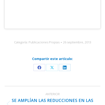
Categoría:
Publicaciones Propias
26 septiembre, 2013
Compartir este artículo:
Share
Share
Share
on
on
on
Facebook
X
LinkedIn
Navegación
ANTERIOR
entre
SE AMPLÍAN LAS REDUCCIONES EN LAS
publicaciones