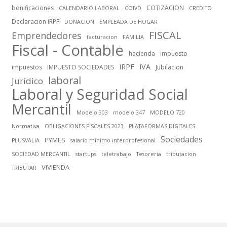
bonificaciones
COTIZACION
CALENDARIO LABORAL
COIVD
CREDITO
Declaracion IRPF
DONACION
EMPLEADA DE HOGAR
FISCAL
Emprendedores
facturacion
FAMILIA
Fiscal - Contable
hacienda
impuesto
IRPF
IVA
impuestos
IMPUESTO SOCIEDADES
Jubilacion
laboral
Jurídico
Laboral y Seguridad Social
Mercantil
Modelo 303
modelo 347
MODELO 720
Normativa
OBLIGACIONES FISCALES 2023
PLATAFORMAS DIGITALES
Sociedades
PYMES
PLUSVALIA
salario mínimo interprofesional
SOCIEDAD MERCANTIL
startups
teletrabajo
Tesoreria
tributacion
VIVIENDA
TRIBUTAR