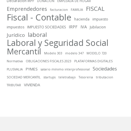
Declaracion IRPF
DONACION
EMPLEADA DE HOGAR
FISCAL
Emprendedores
facturacion
FAMILIA
Fiscal - Contable
hacienda
impuesto
IRPF
IVA
impuestos
IMPUESTO SOCIEDADES
Jubilacion
laboral
Jurídico
Laboral y Seguridad Social
Mercantil
Modelo 303
modelo 347
MODELO 720
Normativa
OBLIGACIONES FISCALES 2023
PLATAFORMAS DIGITALES
Sociedades
PYMES
PLUSVALIA
salario mínimo interprofesional
SOCIEDAD MERCANTIL
startups
teletrabajo
Tesoreria
tributacion
VIVIENDA
TRIBUTAR