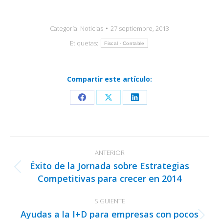
Categoría:
Noticias
27 septiembre, 2013
Etiquetas:
Fiscal - Contable
Compartir este artículo:
Share
Share
Share
on
on
on
Facebook
X
LinkedIn
Navegación
ANTERIOR
entre
Éxito de la Jornada sobre Estrategias
publicaciones
Publicación
Competitivas para crecer en 2014
anterior:
SIGUIENTE
Ayudas a la I+D para empresas con pocos