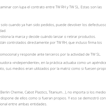
examinar con lupa el contrato entre TW RH y TW SL. Estas son las
 solo cuando ya han sido pedidos, puede devolver los defectuos
dad.
 gestiona la marca y decide cuándo lanzar o retirar productos.
 están controlados directamente por TW RH, que incluso firma los
romocional y responde ante terceros por la actividad de TW SL.
ibuidora «independiente», en la práctica actuaba como un apéndic
nto, sus medios eran utilizados por la matriz como si fuesen propi
(Berlin Chemie, Cabot Plastics, Titanium…), no importa si los medi
 dispone de ellos como si fueran propios. Y eso se demostró con
ncional entre ambas entidades.