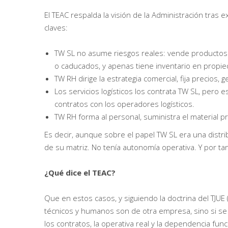
El TEAC respalda la visión de la Administración tras 
claves:
TW SL no asume riesgos reales: vende productos
o caducados, y apenas tiene inventario en propie
TW RH dirige la estrategia comercial, fija precios,
Los servicios logísticos los contrata TW SL, pero
contratos con los operadores logísticos.
TW RH forma al personal, suministra el material p
Es decir, aunque sobre el papel TW SL era una distr
de su matriz. No tenía autonomía operativa. Y por ta
¿Qué dice el TEAC?
Que en estos casos, y siguiendo la doctrina del TJUE 
técnicos y humanos son de otra empresa, sino si se
los contratos, la operativa real y la dependencia fu