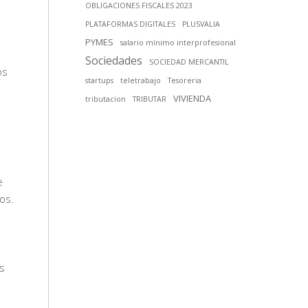
OBLIGACIONES FISCALES 2023
PLATAFORMAS DIGITALES
PLUSVALIA
PYMES
salario mínimo interprofesional
Sociedades
SOCIEDAD MERCANTIL
os
startups
teletrabajo
Tesoreria
VIVIENDA
tributacion
TRIBUTAR
e
os.
os