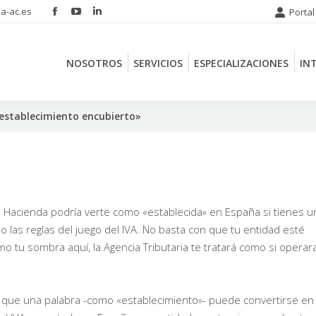
a-ac.es
Portal
Facebook
YouTube
Linkedin
NOSOTROS
SERVICIOS
ESPECIALIZACIONES
IN
page
page
page
opens
opens
opens
NOSOTROS
SERVICIOS
ESPECIALIZACIONES
IN
in
in
in
new
new
new
window
window
window
«establecimiento encubierto»
, Hacienda podría verte como «establecida» en España si tienes u
o las reglas del juego del IVA. No basta con que tu entidad esté
o tu sombra aquí, la Agencia Tributaria te tratará como si operar
s que una palabra -como «establecimiento»- puede convertirse en