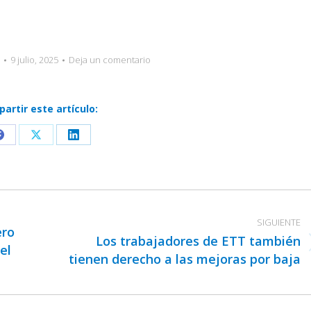
9 julio, 2025
Deja un comentario
artir este artículo:
Share
Share
Share
on
on
on
Facebook
X
LinkedIn
SIGUIENTE
ero
Los trabajadores de ETT también
el
Publicación
tienen derecho a las mejoras por baja
siguiente: