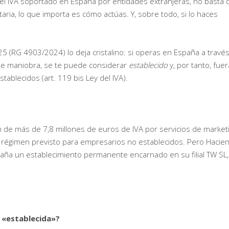
el IVA soportado en España por entidades extranjeras, no basta 
utaria, lo que importa es cómo actúas. Y, sobre todo, si lo haces
25 (RG 4903/2024) lo deja cristalino: si operas en España a travé
de maniobra, se te puede considerar
establecido
y, por tanto, fuer
tablecidos (art. 119 bis Ley del IVA).
ón de más de 7,8 millones de euros de IVA por servicios de market
el régimen previsto para empresarios no establecidos. Pero Hacie
aña un establecimiento permanente encarnado en su filial TW SL,
 «establecida»?