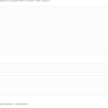
 campos requeridos están marcados
*
next time I comment.