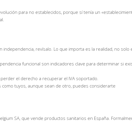
volución para no establecidos, porque sí tenía un «establecimien
l.
on independencia, revísalo. Lo que importa es la realidad, no solo 
dependencia funcional son indicadores clave para determinar si exi
 a perder el derecho a recuperar el IVA soportado.
izas como tuyos, aunque sean de otro, puedes considerarte
elgium SA, que vende productos sanitarios en España. Formalme