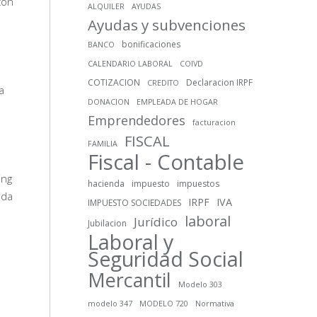
con
ALQUILER
AYUDAS
Ayudas y subvenciones
bonificaciones
BANCO
CALENDARIO LABORAL
COIVD
s
COTIZACION
Declaracion IRPF
CREDITO
a
DONACION
EMPLEADA DE HOGAR
Emprendedores
facturacion
FISCAL
FAMILIA
Fiscal - Contable
ing
hacienda
impuesto
impuestos
nda
IRPF
IVA
IMPUESTO SOCIEDADES
laboral
Jurídico
Jubilacion
Laboral y
Seguridad Social
Mercantil
Modelo 303
modelo 347
MODELO 720
Normativa