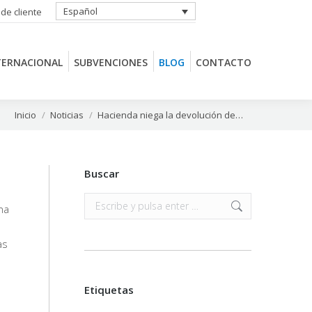
Español
 de cliente
TERNACIONAL
SUBVENCIONES
BLOG
CONTACTO
TERNACIONAL
SUBVENCIONES
BLOG
CONTACTO
Estás aquí:
Inicio
Noticias
Hacienda niega la devolución de…
Buscar
Buscar:
na
as
Etiquetas