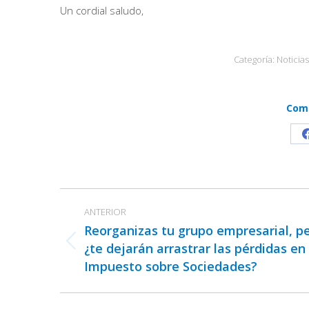
Un cordial saludo,
Categoría:
Noticias
Comp
Navegación
ANTERIOR
entre
Reorganizas tu grupo empresarial, p
publicaciones
¿te dejarán arrastrar las pérdidas en 
Publicación
Impuesto sobre Sociedades?
anterior: