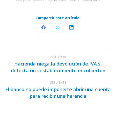
Compartir este artículo:
Share
Share
Share
on
on
on
Facebook
X
LinkedIn
Navegación
ANTERIOR
entre
Hacienda niega la devolución de IVA si
publicaciones
Publicación
detecta un «establecimiento encubierto»
anterior:
SIGUIENTE
El banco no puede imponerte abrir una cuenta
Publicación
para recibir una herencia
siguiente: