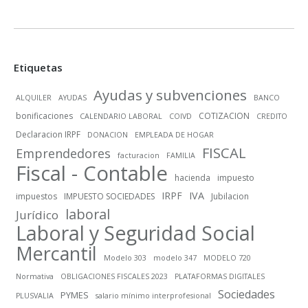
Etiquetas
Ayudas y subvenciones
ALQUILER
AYUDAS
BANCO
bonificaciones
COTIZACION
CALENDARIO LABORAL
COIVD
CREDITO
Declaracion IRPF
DONACION
EMPLEADA DE HOGAR
FISCAL
Emprendedores
facturacion
FAMILIA
Fiscal - Contable
hacienda
impuesto
IRPF
IVA
impuestos
IMPUESTO SOCIEDADES
Jubilacion
laboral
Jurídico
Laboral y Seguridad Social
Mercantil
Modelo 303
modelo 347
MODELO 720
Normativa
OBLIGACIONES FISCALES 2023
PLATAFORMAS DIGITALES
Sociedades
PYMES
PLUSVALIA
salario mínimo interprofesional