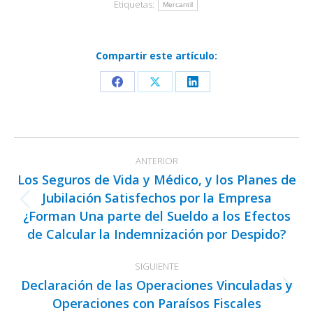
Etiquetas:
Mercantil
Compartir este artículo:
Share
Share
Share
on
on
on
Facebook
X
LinkedIn
Navegación
ANTERIOR
entre
Los Seguros de Vida y Médico, y los Planes de
publicaciones
Jubilación Satisfechos por la Empresa
Publicación
¿Forman Una parte del Sueldo a los Efectos
anterior:
de Calcular la Indemnización por Despido?
SIGUIENTE
Declaración de las Operaciones Vinculadas y
Publicación
Operaciones con Paraísos Fiscales
siguiente: