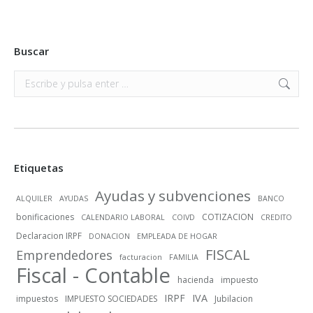
Buscar
Buscar:
Etiquetas
Ayudas y subvenciones
ALQUILER
AYUDAS
BANCO
bonificaciones
COTIZACION
CALENDARIO LABORAL
COIVD
CREDITO
Declaracion IRPF
DONACION
EMPLEADA DE HOGAR
FISCAL
Emprendedores
facturacion
FAMILIA
Fiscal - Contable
hacienda
impuesto
IRPF
IVA
impuestos
IMPUESTO SOCIEDADES
Jubilacion