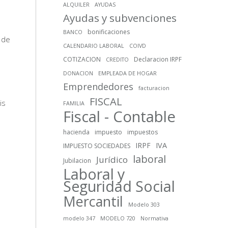
ALQUILER
AYUDAS
Ayudas y subvenciones
bonificaciones
BANCO
 de
CALENDARIO LABORAL
COIVD
COTIZACION
Declaracion IRPF
CREDITO
DONACION
EMPLEADA DE HOGAR
Emprendedores
facturacion
FISCAL
is
FAMILIA
Fiscal - Contable
hacienda
impuesto
impuestos
IRPF
IVA
IMPUESTO SOCIEDADES
laboral
Jurídico
Jubilacion
Laboral y
Seguridad Social
Mercantil
Modelo 303
modelo 347
MODELO 720
Normativa