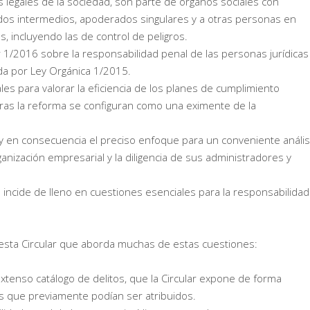
legales de la sociedad, son parte de órganos sociales con
dos intermedios, apoderados singulares y a otras personas en
 incluyendo las de control de peligros.
ar 1/2016 sobre la responsabilidad penal de las personas jurídicas
da por Ley Orgánica 1/2015.
es para valorar la eficiencia de los planes de cumplimiento
ras la reforma se configuran como una eximente de la
il y en consecuencia el preciso enfoque para un conveniente anális
anización empresarial y la diligencia de sus administradores y
 incide de lleno en cuestiones esenciales para la responsabilidad
esta Circular que aborda muchas de estas cuestiones:
extenso catálogo de delitos, que la Circular expone de forma
s que previamente podían ser atribuidos.