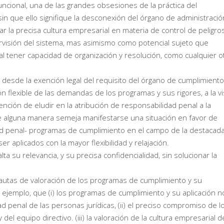
ncional, una de las grandes obsesiones de la práctica del
n que ello signifique la desconexión del órgano de administració
r la precisa cultura empresarial en materia de control de peligro
rvisión del sistema, mas asimismo como potencial sujeto que
 al tener capacidad de organización y resolución, como cualquier o
esde la exención legal del requisito del órgano de cumplimiento
ón flexible de las demandas de los programas y sus rigores, a la vi
tención de eludir en la atribución de responsabilidad penal a la
 De alguna manera semeja manifestarse una situación en favor de
dad penal- programas de cumplimiento en el campo de la destacad
 aplicados con la mayor flexibilidad y relajación.
a su relevancia, y su precisa confidencialidad, sin solucionar la
.
pautas de valoración de los programas de cumplimiento y su
n ejemplo, que (i) los programas de cumplimiento y su aplicación n
d penal de las personas jurídicas, (ii) el preciso compromiso de l
l equipo directivo. (iii) la valoración de la cultura empresarial d