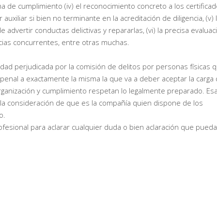
 de cumplimiento (iv) el reconocimiento concreto a los certifica
uxiliar si bien no terminante en la acreditación de diligencia, (v) 
 advertir conductas delictivas y repararlas, (vi) la precisa evaluac
ancias concurrentes, entre otras muchas.
tidad perjudicada por la comisión de delitos por personas físicas 
penal a exactamente la misma la que va a deber aceptar la carga
anización y cumplimiento respetan lo legalmente preparado. Es
 la consideración de que es la compañía quien dispone de los
o.
esional para aclarar cualquier duda o bien aclaración que pued