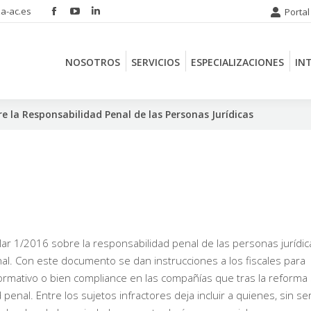
a-ac.es
Portal
Facebook
YouTube
Linkedin
NOSOTROS
SERVICIOS
ESPECIALIZACIONES
IN
page
page
page
opens
opens
opens
NOSOTROS
SERVICIOS
ESPECIALIZACIONES
IN
in
in
in
new
new
new
window
window
window
bre la Responsabilidad Penal de las Personas Jurídicas
ular 1/2016 sobre la responsabilidad penal de las personas jurídic
al. Con este documento se dan instrucciones a los fiscales para
normativo o bien compliance en las compañías que tras la reforma
enal. Entre los sujetos infractores deja incluir a quienes, sin se