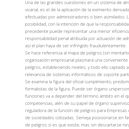
Una de las grandes cuestiones en un sistema de atri
vicarial, es el de la aplicación de la eximiento deriv
efectuadas por administradores o bien asimilados. La
posibilidad, con la intención de que la responsabili
precedente puede representar una menor eficiencia 
responsabilidad penal atribuida por actuación de adm
así el plan haya de ser infringido fraudulentamente.
Se hace referencia al mapa de peligros (sin mentar
organización empresarial plasmará una conveniente po
peligros, estableciendo niveles; y todo ello captado 
relevancia de sistemas informáticos de soporte part
Se examina la figura del oficial cumplimiento, predo
formalistas de la figura. Puede ser órgano unipersona
funciones va a depender del término ámbito en el qu
competencias, alén de su papel de órgano supervisor
reguladora de la función de peligros para Empresas 
de sociedades cotizadas. Semeja posicionarse en fav
de peligros sí es que existe, mas sin descartarse ni