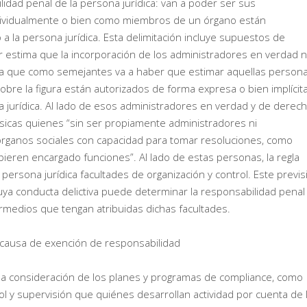
idad penal de la persona jurídica: van a poder ser sus
dividualmente o bien como miembros de un órgano están
 la persona jurídica. Esta delimitación incluye supuestos de
lar estima que la incorporación de los administradores en verdad 
a que como semejantes va a haber que estimar aquellas person
obre la figura están autorizados de forma expresa o bien implícit
jurídica. Al lado de esos administradores en verdad y de derech
ísicas quienes “sin ser propiamente administradores ni
 órganos sociales con capacidad para tomar resoluciones, como
eren encargado funciones”. Al lado de estas personas, la regla
ersona jurídica facultades de organización y control. Este previs
ya conducta delictiva puede determinar la responsabilidad penal
rmedios que tengan atribuidas dichas facultades.
 causa de exención de responsabilidad
a la consideración de los planes y programas de compliance, como
rol y supervisión que quiénes desarrollan actividad por cuenta de 