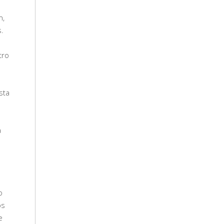
n,
s.
tro
sta
a
o
os
e