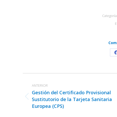
Categoría
E
Comp
Navegación
entre
ANTERIOR
publicaciones
Gestión del Certificado Provisional
Sustitutorio de la Tarjeta Sanitaria
Publicación
Europea (CPS)
anterior: