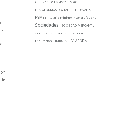
OBLIGACIONES FISCALES 2023
PLATAFORMAS DIGITALES
PLUSVALIA
PYMES
salario mínimo interprofesional
no
Sociedades
SOCIEDAD MERCANTIL
as
startups
teletrabajo
Tesoreria
a
VIVIENDA
tributacion
TRIBUTAR
o,
ión
 de
la