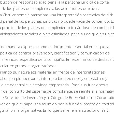
bución de responsabilidad penal a la persona jurídica de corte
ada de los planes de compliance a las actuaciones delictivas
 Circular semeja patrocinar una interpretación restrictiva de dich
dad penal de las personas jurídicas no quede vacía de contenido. L
práctica de los planes de cumplimiento tratándose de combatir 
inistradores sociales o bien asimilados, pero allí de que en un c
lo de manera expresa) como el documento esencial en el que la
lítica de control, prevención, identificación y comunicación de
a la realidad específica de la compañía. En este marco se destaca l
icular en grandes organizaciones.
minando su naturaleza material en frente de interpretaciones
l o bien pluripersonal, interno o bien externo y su estatuto y
e se desarrolle la actividad empresarial. Para sus funciones y
 del conjunto del sistema de compliance, se remite a la normativ
de Servicios de Inversión y al Código de Buen Gobierno Corporati
or de que el papel sea asumido por la función interna de control
nguna forma organizativa. En lo que se refiere a su autonomía y