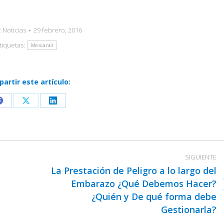
:
Noticias
29 febrero, 2016
tiquetas:
Mercantil
artir este artículo:
Share
Share
Share
on
on
on
Facebook
X
LinkedIn
SIGUIENTE
La Prestación de Peligro a lo largo del
Embarazo ¿Qué Debemos Hacer?
Publicación
¿Quién y De qué forma debe
siguiente:
Gestionarla?