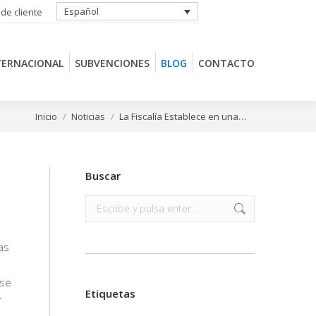
Español
 de cliente
TERNACIONAL
SUBVENCIONES
BLOG
CONTACTO
TERNACIONAL
SUBVENCIONES
BLOG
CONTACTO
Estás aquí:
Inicio
Noticias
La Fiscalía Establece en una…
Buscar
Buscar:
as
 se
Etiquetas
r