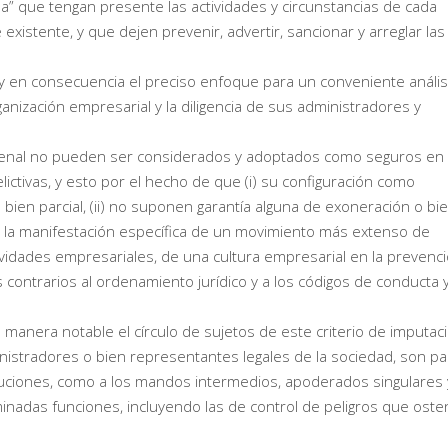
a” que tengan presente las actividades y circunstancias de cada
xistente, y que dejen prevenir, advertir, sancionar y arreglar las
il y en consecuencia el preciso enfoque para un conveniente anális
anización empresarial y la diligencia de sus administradores y
 penal no pueden ser considerados y adoptados como seguros en
ictivas, y esto por el hecho de que (i) su configuración como
 bien parcial, (ii) no suponen garantía alguna de exoneración o bi
er la manifestación específica de un movimiento más extenso de
tividades empresariales, de una cultura empresarial en la prevenci
contrarios al ordenamiento jurídico y a los códigos de conducta 
 manera notable el círculo de sujetos de este criterio de imputaci
inistradores o bien representantes legales de la sociedad, son pa
uciones, como a los mandos intermedios, apoderados singulares 
adas funciones, incluyendo las de control de peligros que oste