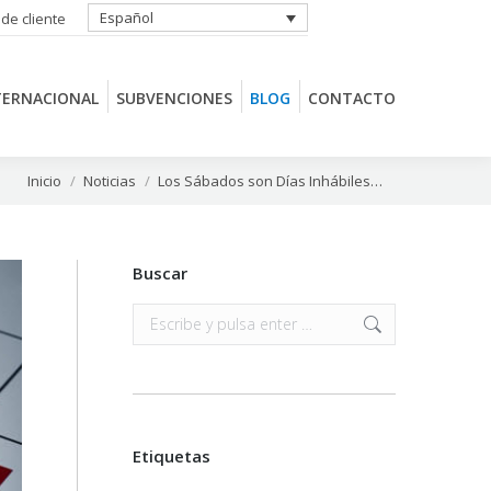
Español
 de cliente
TERNACIONAL
SUBVENCIONES
BLOG
CONTACTO
TERNACIONAL
SUBVENCIONES
BLOG
CONTACTO
Estás aquí:
Inicio
Noticias
Los Sábados son Días Inhábiles…
Buscar
Buscar:
Etiquetas