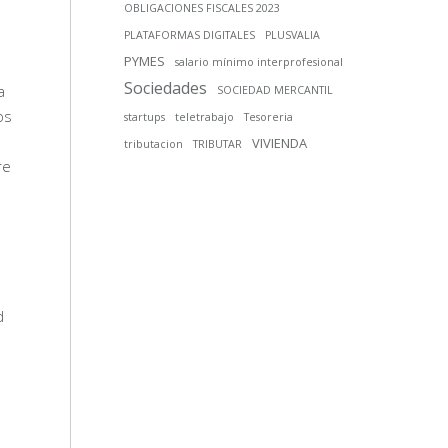
OBLIGACIONES FISCALES 2023
PLATAFORMAS DIGITALES
PLUSVALIA
PYMES
salario mínimo interprofesional
Sociedades
a
SOCIEDAD MERCANTIL
os
startups
teletrabajo
Tesoreria
VIVIENDA
tributacion
TRIBUTAR
re
d