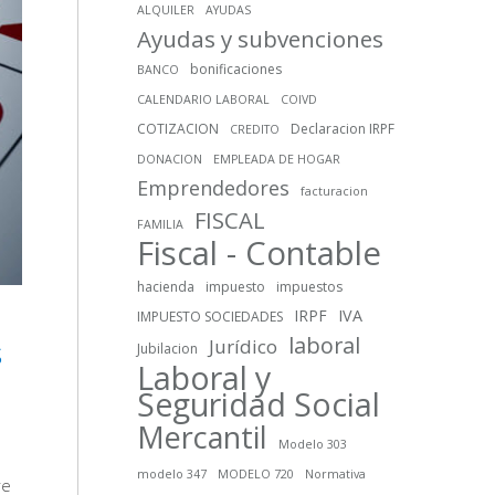
ALQUILER
AYUDAS
Ayudas y subvenciones
bonificaciones
BANCO
CALENDARIO LABORAL
COIVD
COTIZACION
Declaracion IRPF
CREDITO
DONACION
EMPLEADA DE HOGAR
Emprendedores
facturacion
FISCAL
FAMILIA
Fiscal - Contable
hacienda
impuesto
impuestos
IRPF
IVA
IMPUESTO SOCIEDADES
laboral
s
Jurídico
Jubilacion
Laboral y
Seguridad Social
Mercantil
Modelo 303
modelo 347
MODELO 720
Normativa
re