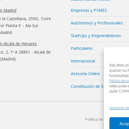
en Madrid
Empresas y PYMES
 la Castellana, 259D, Torre
Autónomos y Profesionales
r Planta 9 – Ala Sur
Madrid
StartUps y Emprendedores
en Alcalá de Henares
Particulares
te, 2, 1º A 28801 - Alcalá de
(Madrid)
Internacional
Esta Web uti
analizar sus
Asesoría Online
funcionalida
Política de c
Constitución de Sociedades
todas pulse 
pulse CONF
Gestionar los
Política de Cookies
Polí
Acep