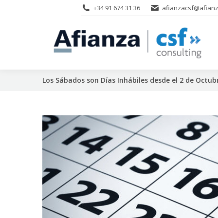
+34 91 674 31 36
afianzacsf@afianz
Los Sábados son Días Inhábiles desde el 2 de Octub