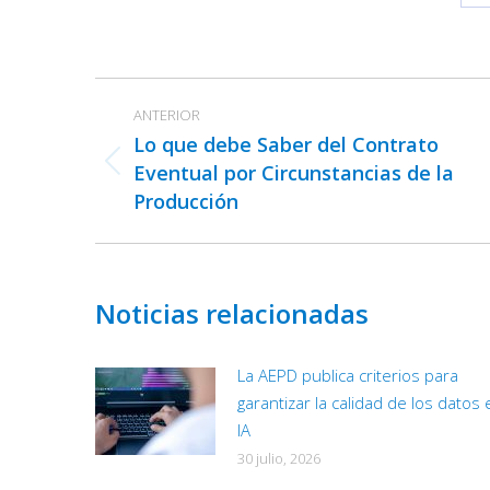
Navegación
ANTERIOR
entre
Lo que debe Saber del Contrato
publicaciones
Eventual por Circunstancias de la
Publicación
Producción
anterior:
Noticias relacionadas
La AEPD publica criterios para
garantizar la calidad de los datos 
IA
30 julio, 2026