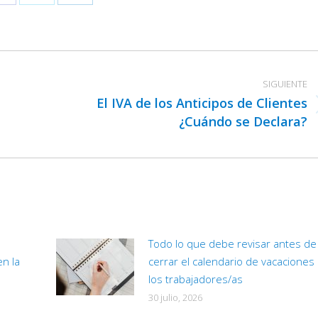
Share
Share
Share
on
on
on
Facebook
X
LinkedIn
SIGUIENTE
El IVA de los Anticipos de Clientes
Publicación
¿Cuándo se Declara?
siguiente:
Todo lo que debe revisar antes de
en la
cerrar el calendario de vacaciones
los trabajadores/as
30 julio, 2026