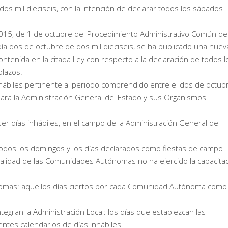
dos mil dieciseis, con la intención de declarar todos los sábados
015, de 1 de octubre del Procedimiento Administrativo Común de
 día dos de octubre de dos mil dieciseis, se ha publicado una nuev
ontenida en la citada Ley con respecto a la declaración de todos l
plazos.
hábiles pertinente al periodo comprendido entre el dos de octub
, para la Administración General del Estado y sus Organismos
ser días inhábiles, en el campo de la Administración General del
, todos los domingos y los días declarados como fiestas de campo
otalidad de las Comunidades Autónomas no ha ejercido la capacita
ónomas: aquellos días ciertos por cada Comunidad Autónoma como
ntegran la Administración Local: los días que establezcan las
tes calendarios de días inhábiles.