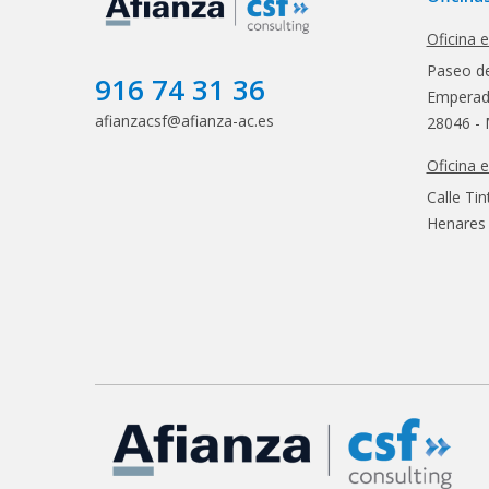
Oficina 
Paseo de
916 74 31 36
Emperado
afianzacsf@afianza-ac.es
28046 - 
Oficina 
Calle Tin
Henares 