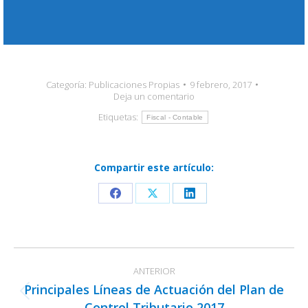
Categoría:
Publicaciones Propias
9 febrero, 2017
Deja un comentario
Etiquetas:
Fiscal - Contable
Compartir este artículo:
Share
Share
Share
on
on
on
Facebook
X
LinkedIn
Navegación
ANTERIOR
entre
Principales Líneas de Actuación del Plan de
publicaciones
Publicación
Control Tributario 2017