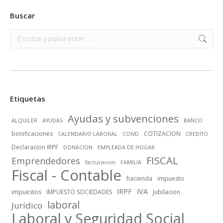
Buscar
Buscar:
Etiquetas
Ayudas y subvenciones
ALQUILER
AYUDAS
BANCO
bonificaciones
COTIZACION
CALENDARIO LABORAL
COIVD
CREDITO
Declaracion IRPF
DONACION
EMPLEADA DE HOGAR
FISCAL
Emprendedores
facturacion
FAMILIA
Fiscal - Contable
hacienda
impuesto
IRPF
IVA
impuestos
IMPUESTO SOCIEDADES
Jubilacion
laboral
Jurídico
Laboral y Seguridad Social