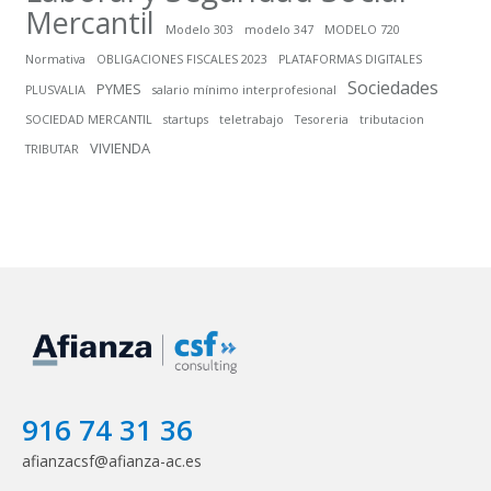
Mercantil
Modelo 303
modelo 347
MODELO 720
Normativa
OBLIGACIONES FISCALES 2023
PLATAFORMAS DIGITALES
Sociedades
PYMES
PLUSVALIA
salario mínimo interprofesional
SOCIEDAD MERCANTIL
startups
teletrabajo
Tesoreria
tributacion
VIVIENDA
TRIBUTAR
916 74 31 36
afianzacsf@afianza-ac.es