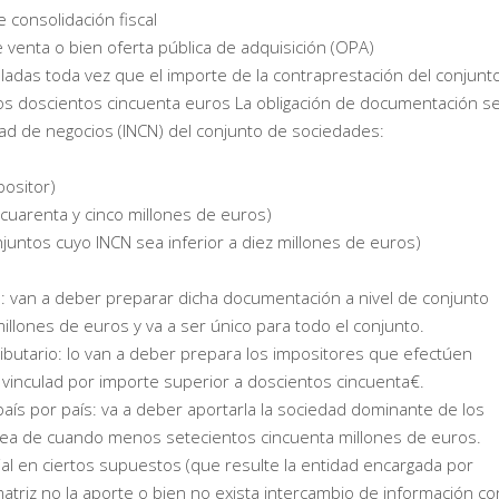
consolidación fiscal
 venta o bien oferta pública de adquisición (OPA)
adas toda vez que el importe de la contraprestación del conjunt
s doscientos cincuenta euros La obligación de documentación s
dad de negocios (INCN) del conjunto de sociedades:
positor)
 cuarenta y cinco millones de euros)
juntos cuyo INCN sea inferior a diez millones de euros)
o: van a deber preparar dicha documentación a nivel de conjunto
illones de euros y va a ser único para todo el conjunto.
ibutario: lo van a deber prepara los impositores que efectúen
inculad por importe superior a doscientos cincuenta€.
s por país: va a deber aportarla la sociedad dominante de los
sea de cuando menos setecientos cincuenta millones de euros.
lial en ciertos supuestos (que resulte la entidad encargada por
atriz no la aporte o bien no exista intercambio de información co