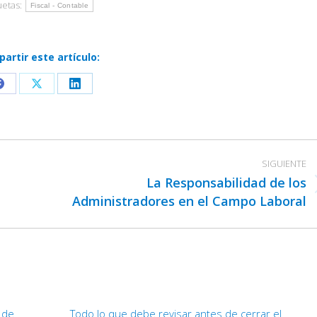
uetas:
Fiscal - Contable
artir este artículo:
Share
Share
Share
on
on
on
Facebook
X
LinkedIn
SIGUIENTE
La Responsabilidad de los
Publicación
Administradores en el Campo Laboral
siguiente:
d de
Todo lo que debe revisar antes de cerrar el