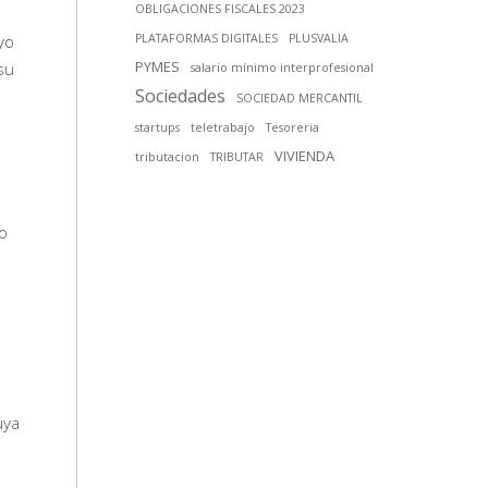
OBLIGACIONES FISCALES 2023
yo
PLATAFORMAS DIGITALES
PLUSVALIA
PYMES
su
salario mínimo interprofesional
Sociedades
SOCIEDAD MERCANTIL
startups
teletrabajo
Tesoreria
VIVIENDA
tributacion
TRIBUTAR
o
uya