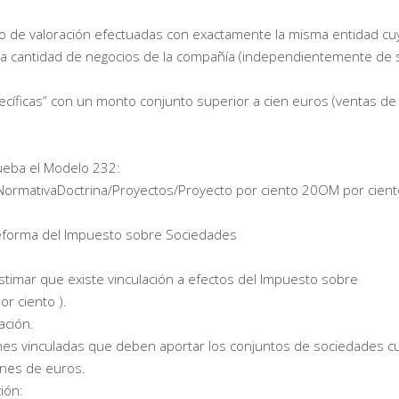
o de valoración efectuadas con exactamente la misma entidad cu
 la cantidad de negocios de la compañía (independientemente de 
cíficas” con un monto conjunto superior a cien euros (ventas de
rueba el Modelo 232:
ormativaDoctrina/Proyectos/Proyecto por ciento 20OM por cient
reforma del Impuesto sobre Sociedades
stimar que existe vinculación a efectos del Impuesto sobre
or ciento ).
ación.
nes vinculadas que deben aportar los conjuntos de sociedades c
ones de euros.
ión: