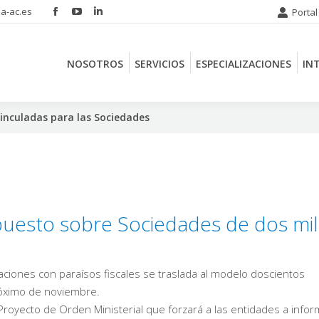
a-ac.es
Portal
Facebook
YouTube
Linkedin
NOSOTROS
SERVICIOS
ESPECIALIZACIONES
IN
page
page
page
opens
opens
opens
NOSOTROS
SERVICIOS
ESPECIALIZACIONES
IN
in
in
in
new
new
new
window
window
window
inculadas para las Sociedades
puesto sobre Sociedades de dos mil
ciones con paraísos fiscales se traslada al modelo doscientos
róximo de noviembre.
royecto de Orden Ministerial que forzará a las entidades a infor