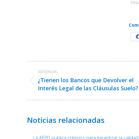
Etiq
Comp
Navegación
ANTERIOR
entre
¿Tienen los Bancos que Devolver el
publicaciones
Publicación
Interés Legal de las Cláusulas Suelo?
anterior:
Noticias relacionadas
La AEPD publica criterios para garantizar la calida