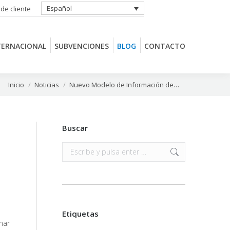
Español
 de cliente
TERNACIONAL
SUBVENCIONES
BLOG
CONTACTO
TERNACIONAL
SUBVENCIONES
BLOG
CONTACTO
Estás aquí:
Inicio
Noticias
Nuevo Modelo de Información de…
Buscar
Buscar:
Etiquetas
mar