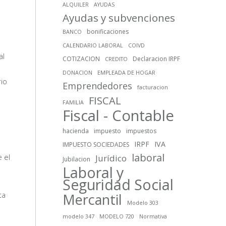
ALQUILER
AYUDAS
Ayudas y subvenciones
bonificaciones
BANCO
CALENDARIO LABORAL
COIVD
al
COTIZACION
Declaracion IRPF
CREDITO
e
DONACION
EMPLEADA DE HOGAR
rio
Emprendedores
facturacion
FISCAL
FAMILIA
Fiscal - Contable
hacienda
impuesto
impuestos
o
IRPF
IVA
IMPUESTO SOCIEDADES
laboral
 el
Jurídico
Jubilacion
Laboral y
Seguridad Social
ta
Mercantil
Modelo 303
modelo 347
MODELO 720
Normativa