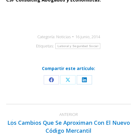
Categoría:
Noticias
16 junio, 2014
Etiquetas:
Laboral y Seguridad Social
Compartir este artículo:
Share
Share
Share
on
on
on
Facebook
X
LinkedIn
Navegación
ANTERIOR
entre
Los Cambios Que Se Aproximan Con El Nuevo
publicaciones
Publicación
Código Mercantil
anterior: