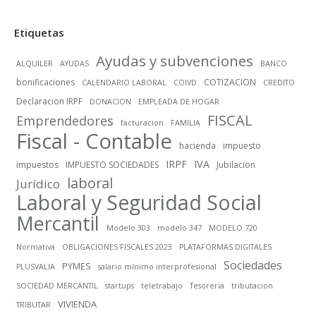
Etiquetas
Ayudas y subvenciones
ALQUILER
AYUDAS
BANCO
bonificaciones
COTIZACION
CALENDARIO LABORAL
COIVD
CREDITO
Declaracion IRPF
DONACION
EMPLEADA DE HOGAR
FISCAL
Emprendedores
facturacion
FAMILIA
Fiscal - Contable
hacienda
impuesto
IRPF
IVA
impuestos
IMPUESTO SOCIEDADES
Jubilacion
laboral
Jurídico
Laboral y Seguridad Social
Mercantil
Modelo 303
modelo 347
MODELO 720
Normativa
OBLIGACIONES FISCALES 2023
PLATAFORMAS DIGITALES
Sociedades
PYMES
PLUSVALIA
salario mínimo interprofesional
SOCIEDAD MERCANTIL
startups
teletrabajo
Tesoreria
tributacion
VIVIENDA
TRIBUTAR