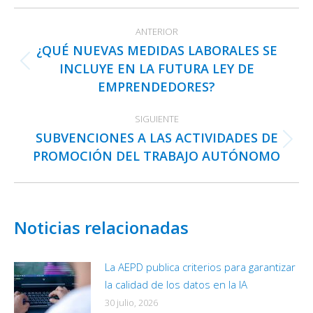
Facebook
X
LinkedIn
Navegación
ANTERIOR
entre
¿QUÉ NUEVAS MEDIDAS LABORALES SE
publicaciones
INCLUYE EN LA FUTURA LEY DE
Publicación
EMPRENDEDORES?
anterior:
SIGUIENTE
SUBVENCIONES A LAS ACTIVIDADES DE
Publicación
PROMOCIÓN DEL TRABAJO AUTÓNOMO
siguiente:
Noticias relacionadas
La AEPD publica criterios para garantizar
la calidad de los datos en la IA
30 julio, 2026