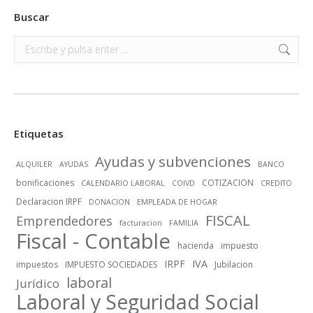
Buscar
Buscar:
Etiquetas
Ayudas y subvenciones
ALQUILER
AYUDAS
BANCO
bonificaciones
COTIZACION
CALENDARIO LABORAL
COIVD
CREDITO
Declaracion IRPF
DONACION
EMPLEADA DE HOGAR
FISCAL
Emprendedores
facturacion
FAMILIA
Fiscal - Contable
hacienda
impuesto
IRPF
IVA
impuestos
IMPUESTO SOCIEDADES
Jubilacion
laboral
Jurídico
Laboral y Seguridad Social