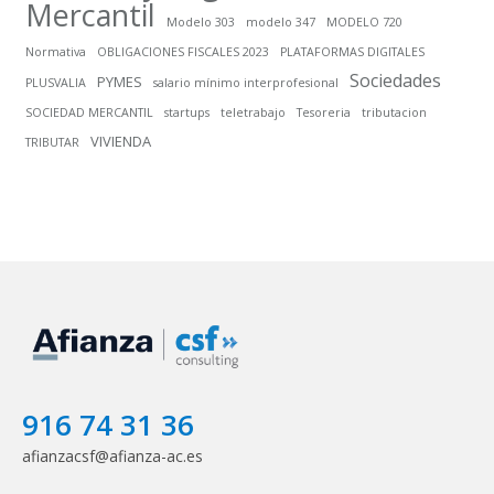
Mercantil
Modelo 303
modelo 347
MODELO 720
Normativa
OBLIGACIONES FISCALES 2023
PLATAFORMAS DIGITALES
Sociedades
PYMES
PLUSVALIA
salario mínimo interprofesional
SOCIEDAD MERCANTIL
startups
teletrabajo
Tesoreria
tributacion
VIVIENDA
TRIBUTAR
916 74 31 36
afianzacsf@afianza-ac.es