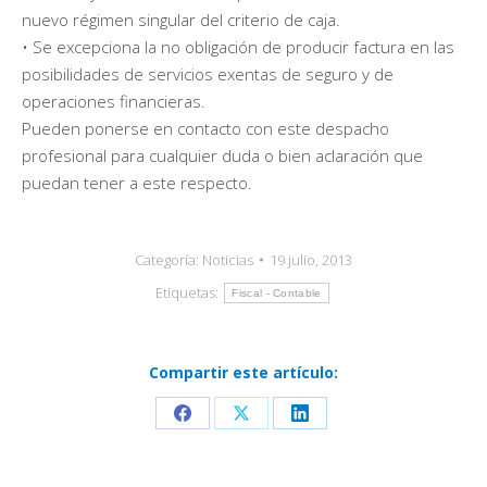
nuevo régimen singular del criterio de caja.
• Se excepciona la no obligación de producir factura en las
posibilidades de servicios exentas de seguro y de
operaciones financieras.
Pueden ponerse en contacto con este despacho
profesional para cualquier duda o bien aclaración que
puedan tener a este respecto.
Categoría:
Noticias
19 julio, 2013
Etiquetas:
Fiscal - Contable
Compartir este artículo:
Share
Share
Share
on
on
on