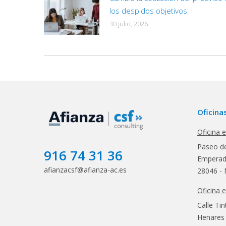
los despidos objetivos
30 julio, 2026
Oficina
Oficina 
Paseo de
916 74 31 36
Emperado
afianzacsf@afianza-ac.es
28046 - 
Oficina 
Calle Tin
Henares 