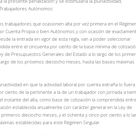
la presente penalización y se estimularía la pluriactividad,
e Trabajadores Autónomos:
os trabajadores que ocasionen alta por vez primera en el Régime
s por Cuenta Propia o bien Autónomos y con ocasión de exactamen
esde la entrada en vigor de esta regla, van a poder seleccionar
dida entre el cincuenta por ciento de la base mínima de cotizaci
ey de Presupuestos Generales del Estado a lo largo de los prime
o largo de los próximos dieciocho meses, hasta las bases máximas
iactividad en que la actividad laboral por cuenta extraña lo fuera
r ciento de la pertinente a la de un trabajador con jornada a tie
l instante del alta, como base de cotización la comprendida entre
zación establecida anualmente con carácter general en la Ley de
primeros dieciocho meses, y el ochenta y cinco por ciento a lo la
áximas establecidas para este Régimen Singular.