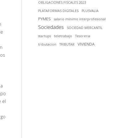
OBLIGACIONES FISCALES 2023
PLATAFORMAS DIGITALES
PLUSVALIA
PYMES
salario mínimo interprofesional
n
Sociedades
SOCIEDAD MERCANTIL
te
startups
teletrabajo
Tesoreria
VIVIENDA
tributacion
TRIBUTAR
ón
ros
 a
mpo
 el
rgo