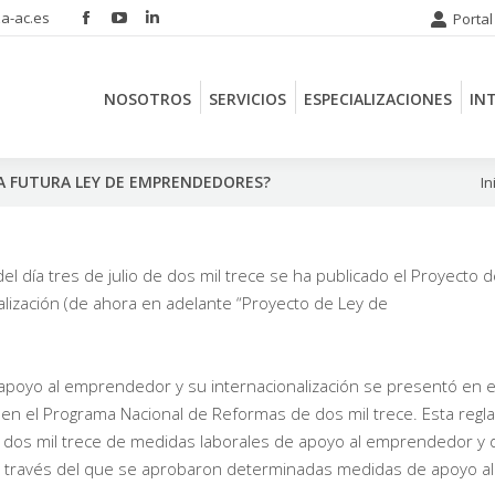
a-ac.es
Portal
Facebook
YouTube
Linkedin
NOSOTROS
SERVICIOS
ESPECIALIZACIONES
IN
page
page
page
opens
opens
opens
NOSOTROS
SERVICIOS
ESPECIALIZACIONES
IN
in
in
in
new
new
new
window
window
window
LA FUTURA LEY DE EMPRENDEDORES?
Est
In
del día tres de julio de dos mil trece se ha publicado el Proyecto 
lización (de ahora en adelante “Proyecto de Ley de
poyo al emprendedor y su internacionalización se presentó en e
 en el Programa Nacional de Reformas de dos mil trece. Esta regla
e dos mil trece de medidas laborales de apoyo al emprendedor y 
, a través del que se aprobaron determinadas medidas de apoyo al