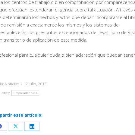
ta a los centros de trabajo o bien comprobación por comparecenci
ue efectúen, extenderán diligencia sobre tal actuación. A través
e determinarán los hechos y actos que deban incorporarse al Lib
ra de remisión a exactamente los mismos y los sistemas de
e establecerán los presuntos excepcionados de llevar Libro de Visi
en transitorio de aplicación de esta medida.
esional para cualquier duda o bien aclaración que puedan tener
ía:
Noticias
12 julio, 2013
uetas:
Emprendedores
artir este artículo:
Share
Share
Share