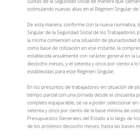
cuotas de la Seguridad Social de manera que calmaría 
estimulando nuevas altas en el Régimen Singular d
De esta manera, conforme con la nueva normativa, l
Singular de la Seguridad Social de los Trabajadore
la misma comiencen una situación de pluriactividad d
como base de cotización en ese instante, la compren
establecida anualmente con carácter general en la L
dieciocho meses, y el setenta y cinco por ciento a l
establecidas para este Régimen Singular.
En los presuntos de trabajadores en situación de plur
tiempo parcial con una jornada desde el cincuenta po
completo equiparable, se va a poder seleccionar en e
setenta y cinco por ciento de la base mínima de coti
Presupuestos Generales del Estado a lo largo de los 
de los próximos dieciocho meses, hasta las bases m