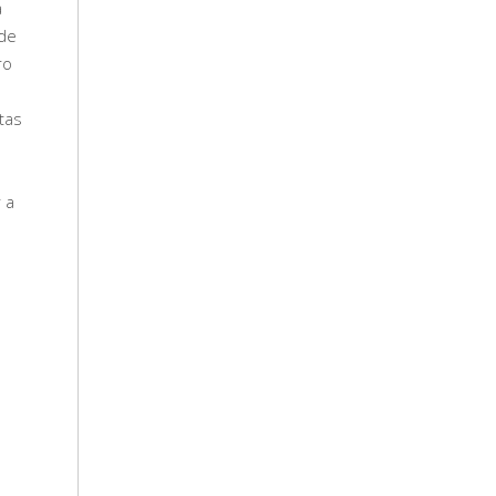
a
 de
ro
tas
 a