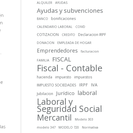
ALQUILER
AYUDAS
Ayudas y subvenciones
én
bonificaciones
BANCO
un
CALENDARIO LABORAL
COIVD
e
COTIZACION
Declaracion IRPF
CREDITO
DONACION
EMPLEADA DE HOGAR
Emprendedores
.
facturacion
FISCAL
FAMILIA
Fiscal - Contable
hacienda
impuesto
impuestos
de
IRPF
IVA
IMPUESTO SOCIEDADES
laboral
Jurídico
Jubilacion
Laboral y
Seguridad Social
Mercantil
Modelo 303
las
modelo 347
MODELO 720
Normativa