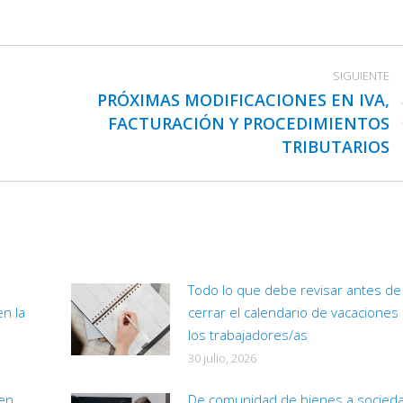
on
on
on
Facebook
X
LinkedIn
SIGUIENTE
PRÓXIMAS MODIFICACIONES EN IVA,
FACTURACIÓN Y PROCEDIMIENTOS
Publicación
TRIBUTARIOS
siguiente:
Todo lo que debe revisar antes de
en la
cerrar el calendario de vacaciones
los trabajadores/as
30 julio, 2026
 en
De comunidad de bienes a socied