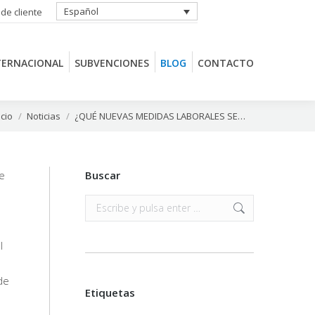
Español
 de cliente
TERNACIONAL
SUBVENCIONES
BLOG
CONTACTO
TERNACIONAL
SUBVENCIONES
BLOG
CONTACTO
ás aquí:
icio
Noticias
¿QUÉ NUEVAS MEDIDAS LABORALES SE…
de
Buscar
Buscar:
l
de
Etiquetas