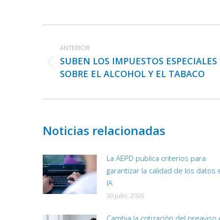
Navegación
entre
ANTERIOR
publicaciones
SUBEN LOS IMPUESTOS ESPECIALES
Publicación
SOBRE EL ALCOHOL Y EL TABACO
anterior:
Noticias relacionadas
La AEPD publica criterios para
garantizar la calidad de los datos 
IA
30 julio, 2026
Cambia la cotización del preaviso