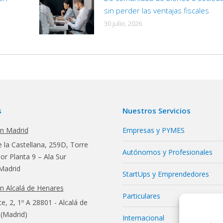
sin perder las ventajas fiscales
30 julio, 2026
s
Nuestros Servicios
en Madrid
Empresas y PYMES
 la Castellana, 259D, Torre
Autónomos y Profesionales
r Planta 9 – Ala Sur
Madrid
StartUps y Emprendedores
en Alcalá de Henares
Particulares
te, 2, 1º A 28801 - Alcalá de
(Madrid)
Internacional