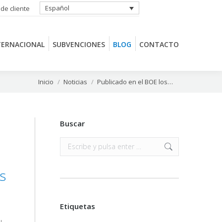
Español
 de cliente
TERNACIONAL
SUBVENCIONES
BLOG
CONTACTO
TERNACIONAL
SUBVENCIONES
BLOG
CONTACTO
Estás aquí:
Inicio
Noticias
Publicado en el BOE los…
Buscar
Buscar:
s
Etiquetas