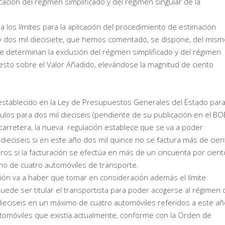
cación del régimen simplificado y del régimen singular de la
a los límites para la aplicación del procedimiento de estimación
is y dos mil diecisiete, que hemos comentado, se dispone, del mis
ue determinan la exclusión del régimen simplificado y del régimen
puesto sobre el Valor Añadido, elevándose la magnitud de ciento
stablecido en la Ley de Presupuestos Generales del Estado para
los para dos mil dieciseis (pendiente de su publicación en el BOE
r carretera, la nueva regulación establece que se va a poder
dieciseis si en este año dos mil quince no se factura más de cien
uros si la facturación se efectúa en más de un cincuenta por cient
imo de cuatro automóviles de transporte.
ión va a haber que tomar en consideración además el límite
ede ser titular el transportista para poder acogerse al régimen 
dieciseis en un máximo de cuatro automóviles referidos a este añ
utomóviles que existía actualmente, conforme con la Orden de