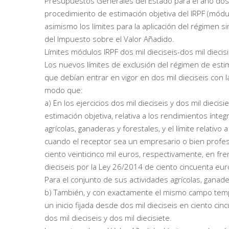
Presupuestos Generales del Estado para el año dos mi
procedimiento de estimación objetiva del IRPF (módulos
asimismo los límites para la aplicación del régimen si
del Impuesto sobre el Valor Añadido.
Límites módulos IRPF dos mil dieciseis-dos mil diecis
Los nuevos límites de exclusión del régimen de esti
que debían entrar en vigor en dos mil dieciseis con la
modo que:
a) En los ejercicios dos mil dieciseis y dos mil dieci
estimación objetiva, relativa a los rendimientos ínt
agrícolas, ganaderas y forestales, y el límite relativo
cuando el receptor sea un empresario o bien profesi
ciento veinticinco mil euros, respectivamente, en fr
dieciseis por la Ley 26/2014 de ciento cincuenta eur
Para el conjunto de sus actividades agrícolas, ganad
b) También, y con exactamente el mismo campo tempo
un inicio fijada desde dos mil dieciseis en ciento c
dos mil dieciseis y dos mil diecisiete.