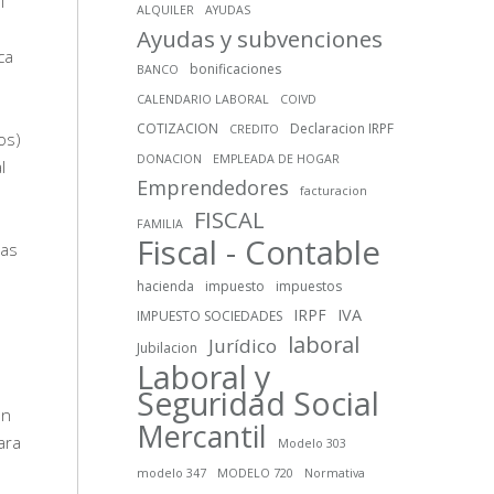
l
ALQUILER
AYUDAS
Ayudas y subvenciones
ca
bonificaciones
BANCO
CALENDARIO LABORAL
COIVD
COTIZACION
Declaracion IRPF
CREDITO
os)
DONACION
EMPLEADA DE HOGAR
l
Emprendedores
facturacion
FISCAL
FAMILIA
Fiscal - Contable
las
hacienda
impuesto
impuestos
IRPF
IVA
IMPUESTO SOCIEDADES
laboral
Jurídico
Jubilacion
Laboral y
Seguridad Social
en
Mercantil
ara
Modelo 303
modelo 347
MODELO 720
Normativa