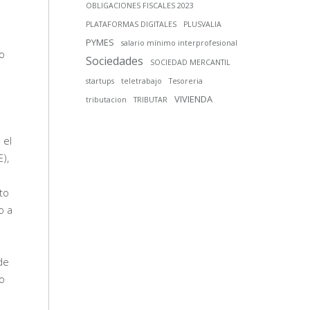
OBLIGACIONES FISCALES 2023
PLATAFORMAS DIGITALES
PLUSVALIA
PYMES
salario mínimo interprofesional
mo
Sociedades
SOCIEDAD MERCANTIL
startups
teletrabajo
Tesoreria
VIVIENDA
tributacion
TRIBUTAR
 el
),
to
o a
de
o