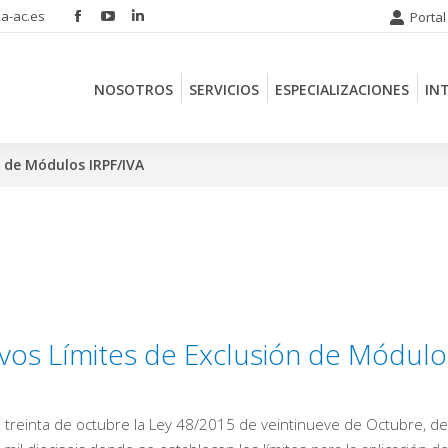
a-ac.es
Portal
Facebook
YouTube
Linkedin
NOSOTROS
SERVICIOS
ESPECIALIZACIONES
IN
page
page
page
opens
opens
opens
NOSOTROS
SERVICIOS
ESPECIALIZACIONES
IN
in
in
in
new
new
new
window
window
window
n de Módulos IRPF/IVA
vos Límites de Exclusión de Módulo
a treinta de octubre la Ley 48/2015 de veintinueve de Octubre, de