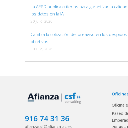
La AEPD publica criterios para garantizar la calida
los datos en la IA
30 julio, 2026
Cambia la cotización del preaviso en los despidos
objetivos
30 julio, 2026
Oficina
Oficina 
Paseo de
916 74 31 36
Emperado
afianzacsf@afianza-ac.es
28046 - 