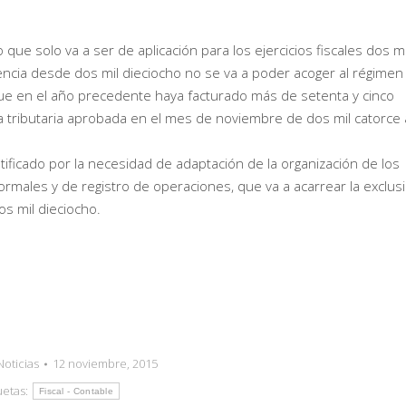
 que solo va a ser de aplicación para los ejercicios fiscales dos mi
uencia desde dos mil dieciocho no se va a poder acoger al régimen
e en el año precedente haya facturado más de setenta y cinco
a tributaria aprobada en el mes de noviembre de dos mil catorce 
tificado por la necesidad de adaptación de la organización de los
ormales y de registro de operaciones, que va a acarrear la exclus
s mil dieciocho.
Noticias
12 noviembre, 2015
uetas:
Fiscal - Contable