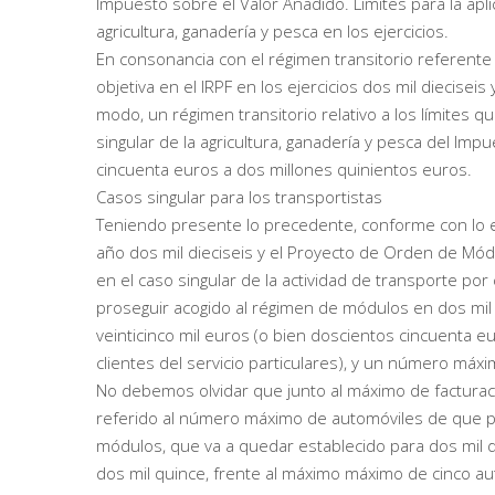
Impuesto sobre el Valor Añadido. Límites para la apli
agricultura, ganadería y pesca en los ejercicios.
En consonancia con el régimen transitorio referente 
objetiva en el IRPF en los ejercicios dos mil diecise
modo, un régimen transitorio relativo a los límites q
singular de la agricultura, ganadería y pesca del Im
cincuenta euros a dos millones quinientos euros.
Casos singular para los transportistas
Teniendo presente lo precedente, conforme con lo e
año dos mil dieciseis y el Proyecto de Orden de Módu
en el caso singular de la actividad de transporte po
proseguir acogido al régimen de módulos en dos mil 
veinticinco mil euros (o bien doscientos cincuenta e
clientes del servicio particulares), y un número máx
No debemos olvidar que junto al máximo de facturac
referido al número máximo de automóviles de que pu
módulos, que va a quedar establecido para dos mil 
dos mil quince, frente al máximo máximo de cinco a