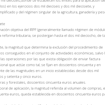
l dieciseis,donde se establecen los límites para la aplicación de
) en los ejercicios dos mil dieciseis y dos mil diecisiete, y
mplificado y del régimen singular de la agricultura, ganadería y pes
iete
mación objetiva del IRPF (generalmente llamado régimen de módul
 reforma tributaria, se postergan hasta el dos mil dieciocho, de ta
siete, la magnitud que determina la exclusión del procedimiento de
egros conseguidos en el conjunto de actividades económicas, salvo 
 a las operaciones por las que exista obligación de enviar factura
onal que actúe como tal, se fijan en doscientos cincuenta y en
ente de las magnitudes en un inicio establecidas desde dos mil
os y setenta y cinco euros.
eras y forestales, doscientos cincuenta euros anuales.
ral de aplicación, la magnitud referida al volumen de compras, 
incuenta euros, queda establecida en doscientos cincuenta euros p