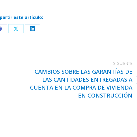
artir este artículo:
Share
Share
Share
on
on
on
Facebook
X
LinkedIn
SIGUIENTE
CAMBIOS SOBRE LAS GARANTÍAS DE
LAS CANTIDADES ENTREGADAS A
Publicación
CUENTA EN LA COMPRA DE VIVIENDA
siguiente:
EN CONSTRUCCIÓN