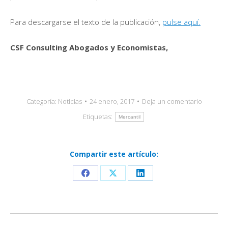
Para descargarse el texto de la publicación,
pulse aquí.
CSF Consulting Abogados y Economistas,
Categoría:
Noticias
24 enero, 2017
Deja un comentario
Etiquetas:
Mercantil
Compartir este artículo:
Share
Share
Share
on
on
on
Facebook
X
LinkedIn
Navegación