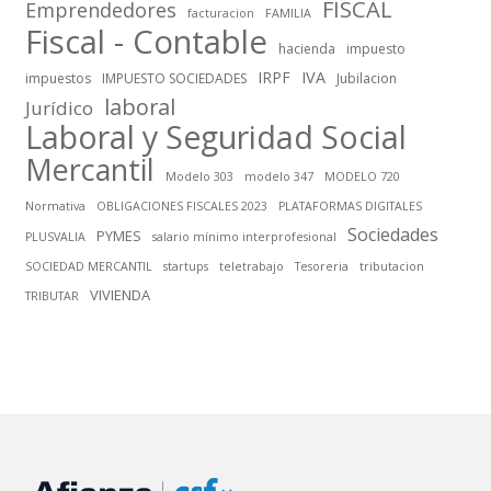
FISCAL
Emprendedores
facturacion
FAMILIA
Fiscal - Contable
hacienda
impuesto
IRPF
IVA
impuestos
IMPUESTO SOCIEDADES
Jubilacion
laboral
Jurídico
Laboral y Seguridad Social
Mercantil
Modelo 303
modelo 347
MODELO 720
Normativa
OBLIGACIONES FISCALES 2023
PLATAFORMAS DIGITALES
Sociedades
PYMES
PLUSVALIA
salario mínimo interprofesional
SOCIEDAD MERCANTIL
startups
teletrabajo
Tesoreria
tributacion
VIVIENDA
TRIBUTAR