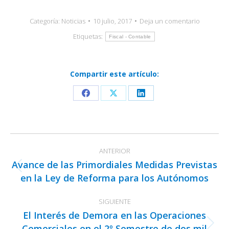
Categoría:
Noticias
10 julio, 2017
Deja un comentario
Etiquetas:
Fiscal - Contable
Compartir este artículo:
Share
Share
Share
on
on
on
Facebook
X
LinkedIn
Navegación
ANTERIOR
entre
Avance de las Primordiales Medidas Previstas
publicaciones
Publicación
en la Ley de Reforma para los Autónomos
anterior:
SIGUIENTE
El Interés de Demora en las Operaciones
Comerciales en el 2º Semestre de dos mil
Publicación