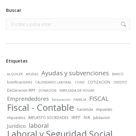
Buscar
Buscar:
Etiquetas
Ayudas y subvenciones
ALQUILER
AYUDAS
BANCO
bonificaciones
COTIZACION
CALENDARIO LABORAL
COIVD
CREDITO
Declaracion IRPF
DONACION
EMPLEADA DE HOGAR
FISCAL
Emprendedores
facturacion
FAMILIA
Fiscal - Contable
hacienda
impuesto
IRPF
IVA
impuestos
IMPUESTO SOCIEDADES
Jubilacion
laboral
Jurídico
Laboral y Seguridad Social