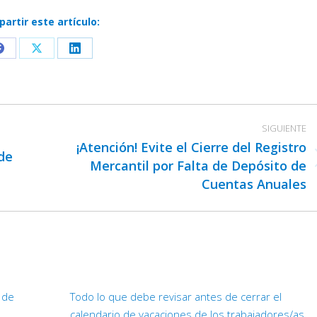
artir este artículo:
Share
Share
Share
on
on
on
Facebook
X
LinkedIn
SIGUIENTE
¡Atención! Evite el Cierre del Registro
de
Mercantil por Falta de Depósito de
Publicación
Cuentas Anuales
siguiente:
d de
Todo lo que debe revisar antes de cerrar el
calendario de vacaciones de los trabajadores/as