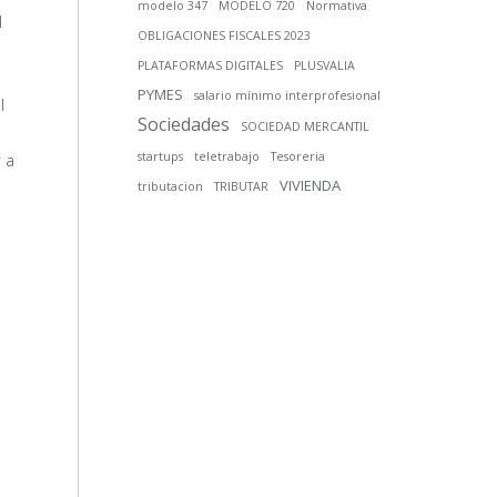
modelo 347
MODELO 720
Normativa
l
OBLIGACIONES FISCALES 2023
PLATAFORMAS DIGITALES
PLUSVALIA
PYMES
salario mínimo interprofesional
l
Sociedades
SOCIEDAD MERCANTIL
 a
startups
teletrabajo
Tesoreria
VIVIENDA
tributacion
TRIBUTAR