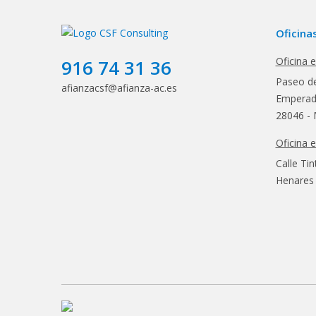
Oficina
Oficina 
916 74 31 36
Paseo de
afianzacsf@afianza-ac.es
Emperado
28046 - 
Oficina 
Calle Tin
Henares 