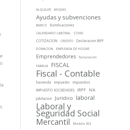
ALQUILER
AYUDAS
Ayudas y subvenciones
bonificaciones
BANCO
o
CALENDARIO LABORAL
COIVD
COTIZACION
Declaracion IRPF
CREDITO
DONACION
EMPLEADA DE HOGAR
de
Emprendedores
facturacion
ho
FISCAL
FAMILIA
Fiscal - Contable
hacienda
impuesto
impuestos
la
IRPF
IVA
IMPUESTO SOCIEDADES
laboral
Jurídico
Jubilacion
Laboral y
és
Seguridad Social
Mercantil
Modelo 303