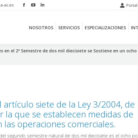
a-ac.es
Portal
Facebook
YouTube
Linkedin
NOSOTROS
SERVICIOS
ESPECIALIZACIONES
IN
page
page
page
opens
opens
opens
NOSOTROS
SERVICIOS
ESPECIALIZACIONES
IN
in
in
in
new
new
new
window
window
window
 en el 2º Semestre de dos mil diecisiete se Sostiene en un ocho
l artículo siete de la Ley 3/2004, de
or la que se establecen medidas de
n las operaciones comerciales.
go del segundo semestre natural de dos mil diecisiete es el ocho po