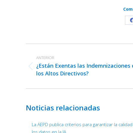
Comp
Navegación
entre
ANTERIOR
publicaciones
¿Están Exentas las Indemnizaciones 
Publicación
los Altos Directivos?
anterior:
Noticias relacionadas
La AEPD publica criterios para garantizar la calida
los datos en la IA