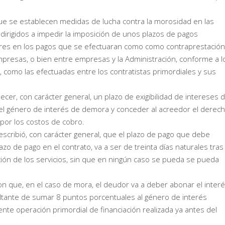
que se establecen medidas de lucha contra la morosidad en las
irigidos a impedir la imposición de unos plazos de pagos
ores en los pagos que se efectuaran como como contraprestación
presas, o bien entre empresas y la Administración, conforme a l
 como las efectuadas entre los contratistas primordiales y sus
er, con carácter general, un plazo de exigibilidad de intereses 
el género de interés de demora y conceder al acreedor el derec
por los costos de cobro.
rescribió, con carácter general, que el plazo de pago que debe
azo de pago en el contrato, va a ser de treinta días naturales tras 
ión de los servicios, sin que en ningún caso se pueda se pueda
ieron que, en el caso de mora, el deudor va a deber abonar el inter
sultante de sumar 8 puntos porcentuales al género de interés
nte operación primordial de financiación realizada ya antes del