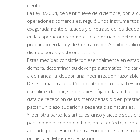
ciento .
La Ley 3/2004, de veintinueve de diciembre, por la 
operaciones comerciales, reguló unos instrumentos d
exageradamente dilatados y el retraso de los deud
en las operaciones comerciales efectuadas entre em
preparado en la Ley de Contratos del Ámbito Público,
distribuidores y subcontratistas.
Estas medidas consistieron esencialmente en establec
demora, determinar su devengo automático, indicar 
a demandar al deudor una indemnización razonable 
De esta manera, el artículo cuatro de la citada Ley p
cumplir el deudor, si no hubiese fijado data o bien pl
data de recepción de las mercaderías o bien prestac
pactar un plazo superior a sesenta días naturales.
Y, por otra parte, los artículos cinco y siete dispus
pactado en el contrato o bien, en su defecto, el re
aplicado por el Banco Central Europeo a su más recie
primer día del semestre natural.