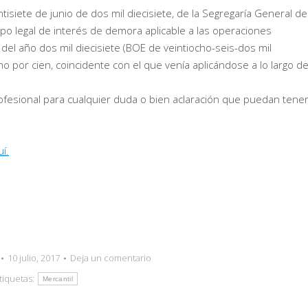
isiete de junio de dos mil diecisiete, de la Segregaría General de
 tipo legal de interés de demora aplicable a las operaciones
del año dos mil diecisiete (BOE de veintiocho-seis-dos mil
o por cien, coincidente con el que venía aplicándose a lo largo de
esional para cualquier duda o bien aclaración que puedan tener
í.
10 julio, 2017
Deja un comentario
tiquetas:
Mercantil