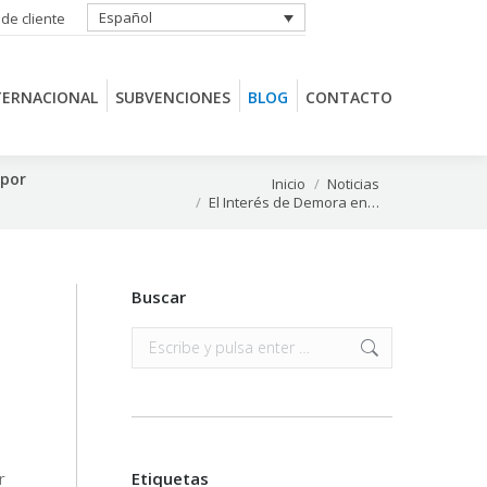
Español
 de cliente
TERNACIONAL
SUBVENCIONES
BLOG
CONTACTO
TERNACIONAL
SUBVENCIONES
BLOG
CONTACTO
 por
Estás aquí:
Inicio
Noticias
El Interés de Demora en…
Buscar
Buscar:
r
Etiquetas