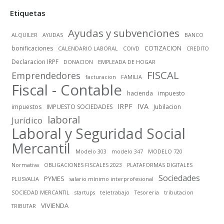
Etiquetas
Ayudas y subvenciones
ALQUILER
AYUDAS
BANCO
bonificaciones
COTIZACION
CALENDARIO LABORAL
COIVD
CREDITO
Declaracion IRPF
DONACION
EMPLEADA DE HOGAR
FISCAL
Emprendedores
facturacion
FAMILIA
Fiscal - Contable
hacienda
impuesto
IRPF
IVA
impuestos
IMPUESTO SOCIEDADES
Jubilacion
laboral
Jurídico
Laboral y Seguridad Social
Mercantil
Modelo 303
modelo 347
MODELO 720
Normativa
OBLIGACIONES FISCALES 2023
PLATAFORMAS DIGITALES
Sociedades
PYMES
PLUSVALIA
salario mínimo interprofesional
SOCIEDAD MERCANTIL
startups
teletrabajo
Tesoreria
tributacion
VIVIENDA
TRIBUTAR