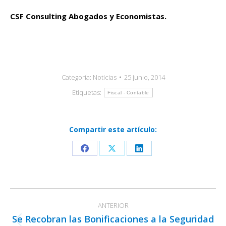
CSF Consulting Abogados y Economistas.
Categoría:
Noticias
25 junio, 2014
Etiquetas:
Fiscal - Contable
Compartir este artículo:
Share
Share
Share
on
on
on
Facebook
X
LinkedIn
Navegación
ANTERIOR
entre
Se Recobran las Bonificaciones a la Seguridad
Publicación