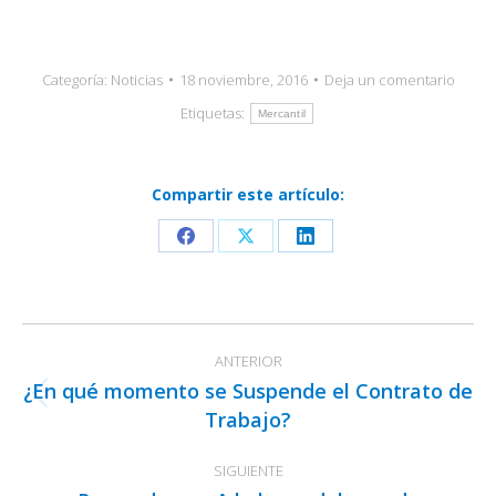
Categoría:
Noticias
18 noviembre, 2016
Deja un comentario
Etiquetas:
Mercantil
Compartir este artículo:
Share
Share
Share
on
on
on
Facebook
X
LinkedIn
Navegación
ANTERIOR
entre
¿En qué momento se Suspende el Contrato de
publicaciones
Publicación
Trabajo?
anterior:
SIGUIENTE