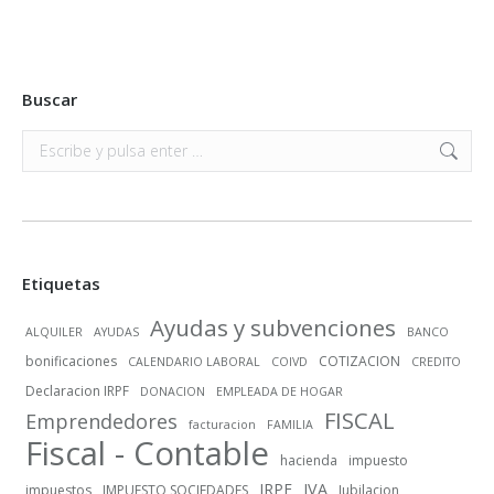
Buscar
Buscar:
Etiquetas
Ayudas y subvenciones
ALQUILER
AYUDAS
BANCO
bonificaciones
COTIZACION
CALENDARIO LABORAL
COIVD
CREDITO
Declaracion IRPF
DONACION
EMPLEADA DE HOGAR
FISCAL
Emprendedores
facturacion
FAMILIA
Fiscal - Contable
hacienda
impuesto
IRPF
IVA
impuestos
IMPUESTO SOCIEDADES
Jubilacion