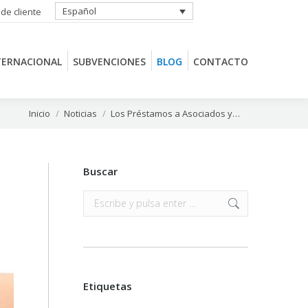
Español
 de cliente
TERNACIONAL
SUBVENCIONES
BLOG
CONTACTO
TERNACIONAL
SUBVENCIONES
BLOG
CONTACTO
Estás aquí:
Inicio
Noticias
Los Préstamos a Asociados y…
Buscar
Buscar:
Etiquetas