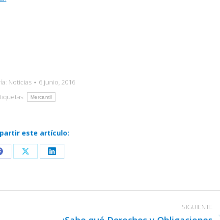
ía:
Noticias
6 junio, 2016
tiquetas:
Mercantil
artir este artículo:
Share
Share
Share
on
on
on
Facebook
X
LinkedIn
SIGUIENTE