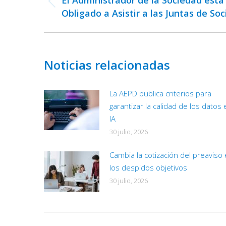
El Administrador de la Sociedad está
publicaciones
Publicación
Obligado a Asistir a las Juntas de Soc
anterior:
Noticias relacionadas
La AEPD publica criterios para
garantizar la calidad de los datos 
IA
30 julio, 2026
Cambia la cotización del preaviso
los despidos objetivos
30 julio, 2026