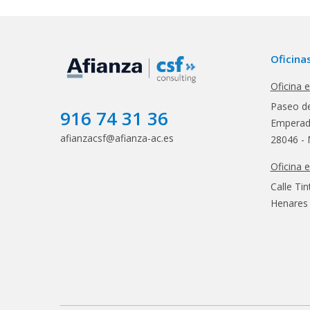
Oficina
Oficina 
Paseo de
916 74 31 36
Emperado
afianzacsf@afianza-ac.es
28046 - 
Oficina 
Calle Tin
Henares 