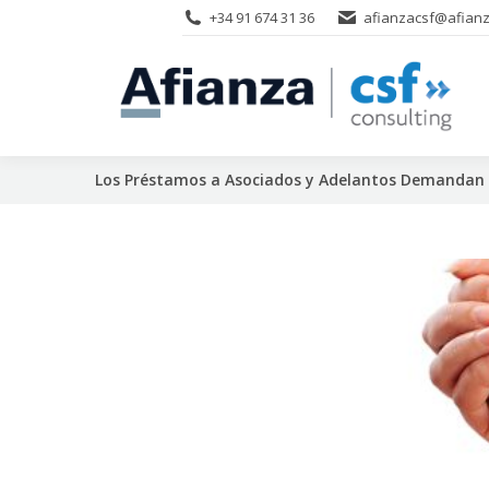
+34 91 674 31 36
afianzacsf@afianz
Los Préstamos a Asociados y Adelantos Demandan u