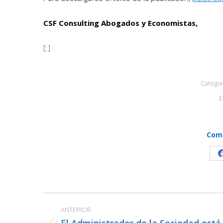
CSF Consulting Abogados y Economistas,
[:]
Categor
E
Comp
Navegación
ANTERIOR
entre