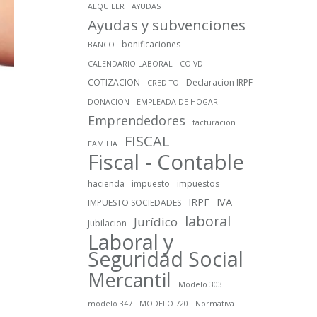
ALQUILER
AYUDAS
Ayudas y subvenciones
bonificaciones
BANCO
CALENDARIO LABORAL
COIVD
COTIZACION
Declaracion IRPF
CREDITO
DONACION
EMPLEADA DE HOGAR
Emprendedores
facturacion
FISCAL
FAMILIA
Fiscal - Contable
hacienda
impuesto
impuestos
IRPF
IVA
IMPUESTO SOCIEDADES
laboral
Jurídico
Jubilacion
Laboral y
Seguridad Social
Mercantil
Modelo 303
modelo 347
MODELO 720
Normativa