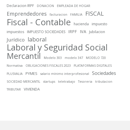
Declaracion IRPF
DONACION
EMPLEADA DE HOGAR
FISCAL
Emprendedores
facturacion
FAMILIA
Fiscal - Contable
hacienda
impuesto
IRPF
IVA
impuestos
IMPUESTO SOCIEDADES
Jubilacion
laboral
Jurídico
Laboral y Seguridad Social
Mercantil
Modelo 303
modelo 347
MODELO 720
Normativa
OBLIGACIONES FISCALES 2023
PLATAFORMAS DIGITALES
Sociedades
PYMES
PLUSVALIA
salario mínimo interprofesional
SOCIEDAD MERCANTIL
startups
teletrabajo
Tesoreria
tributacion
VIVIENDA
TRIBUTAR