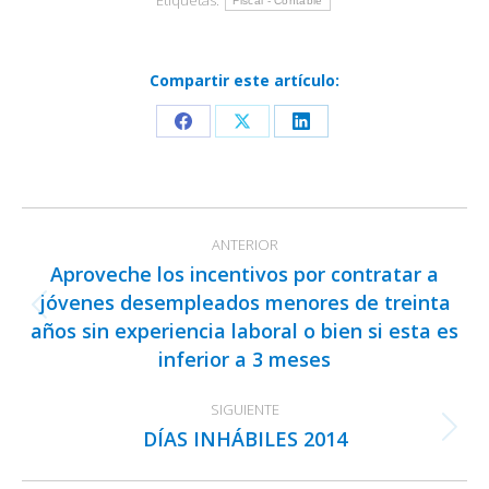
Etiquetas:
Fiscal - Contable
Compartir este artículo:
Share
Share
Share
on
on
on
Facebook
X
LinkedIn
Navegación
ANTERIOR
entre
Aproveche los incentivos por contratar a
publicaciones
jóvenes desempleados menores de treinta
Publicación
años sin experiencia laboral o bien si esta es
anterior:
inferior a 3 meses
SIGUIENTE
DÍAS INHÁBILES 2014
Publicación
siguiente: