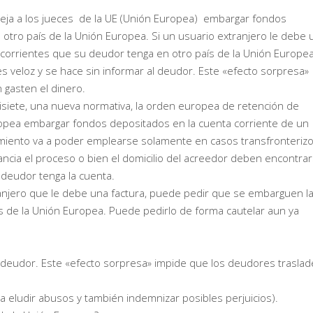
eja a los jueces de la UE (Unión Europea) embargar fondos
otro país de la Unión Europea. Si un usuario extranjero le debe 
corrientes que su deudor tenga en otro país de la Unión Europe
es veloz y se hace sin informar al deudor. Este «efecto sorpresa»
 gasten el dinero.
isiete, una nueva normativa, la orden europea de retención de
uropea embargar fondos depositados en la cuenta corriente de un
imiento va a poder emplearse solamente en casos transfronterizo
tancia el proceso o bien el domicilio del acreedor deben encontra
deudor tenga la cuenta.
xtranjero que le debe una factura, puede pedir que se embarguen l
s de la Unión Europea. Puede pedirlo de forma cautelar aun ya
al deudor. Este «efecto sorpresa» impide que los deudores traslad
a eludir abusos y también indemnizar posibles perjuicios).