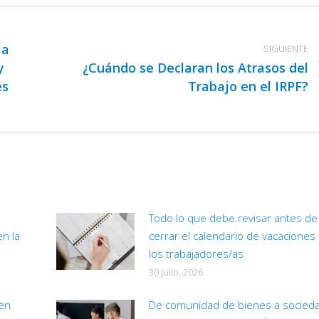
Facebook
X
LinkedIn
la
SIGUIENTE
y
¿Cuándo se Declaran los Atrasos del
Publicación
es
Trabajo en el IRPF?
siguiente:
Todo lo que debe revisar antes de
en la
cerrar el calendario de vacaciones
los trabajadores/as
30 julio, 2026
 en
De comunidad de bienes a socied