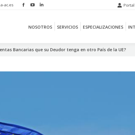
a-ac.es
Portal
Facebook
YouTube
Linkedin
NOSOTROS
SERVICIOS
ESPECIALIZACIONES
IN
page
page
page
opens
opens
opens
NOSOTROS
SERVICIOS
ESPECIALIZACIONES
IN
in
in
in
new
new
new
window
window
window
entas Bancarias que su Deudor tenga en otro País de la UE?