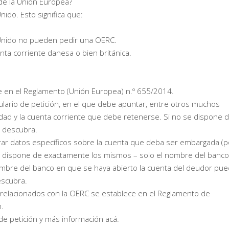
 de la Unión Europea?
nido. Esto significa que:
 Unido no pueden pedir una OERC.
nta corriente danesa o bien británica.
e en el Reglamento (Unión Europea) n.º 655/2014.
ario de petición, en el que debe apuntar, entre otros muchos
idad y la cuenta corriente que debe retenerse. Si no se dispone d
o descubra.
rar datos específicos sobre la cuenta que deba ser embargada (p
no dispone de exactamente los mismos – solo el nombre del banco
nombre del banco en que se haya abierto la cuenta del deudor pu
escubra.
s relacionados con la OERC se establece en el Reglamento de
.
de petición y más información acá.