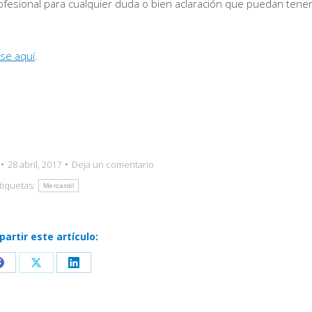
esional para cualquier duda o bien aclaración que puedan tener
lse aquí
.
28 abril, 2017
Deja un comentario
tiquetas:
Mercantil
artir este artículo:
Share
Share
Share
on
on
on