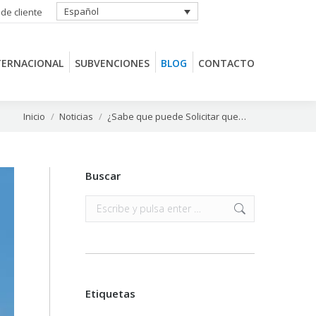
Español
 de cliente
TERNACIONAL
SUBVENCIONES
BLOG
CONTACTO
TERNACIONAL
SUBVENCIONES
BLOG
CONTACTO
Estás aquí:
Inicio
Noticias
¿Sabe que puede Solicitar que…
Buscar
Buscar:
Etiquetas