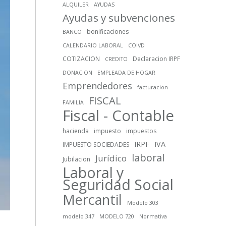
ALQUILER
AYUDAS
Ayudas y subvenciones
bonificaciones
BANCO
CALENDARIO LABORAL
COIVD
COTIZACION
Declaracion IRPF
CREDITO
DONACION
EMPLEADA DE HOGAR
Emprendedores
facturacion
FISCAL
FAMILIA
Fiscal - Contable
hacienda
impuesto
impuestos
IRPF
IVA
IMPUESTO SOCIEDADES
laboral
Jurídico
Jubilacion
Laboral y
Seguridad Social
Mercantil
Modelo 303
modelo 347
MODELO 720
Normativa