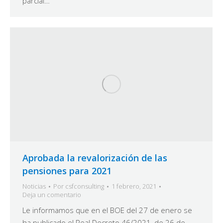
parcial…
Aprobada la revalorización de las
pensiones para 2021
Noticias
Por
csfconsulting
1 febrero, 2021
Deja un comentario
Le informamos que en el BOE del 27 de enero se
ha publicado el Real Decreto 46/2021, de 26 de