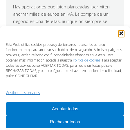
Hay operaciones que, bien planteadas, permiten
ahorrar miles de euros en IVA. La compra de un
negocio es una de ellas, aunque no siempre se
hace correctamente. No todas las adquisiciones
llevan IVA, pero tampoco todas están exentas. La
diferencia está en los detalles de la operación.
Esta Web utiliza cookies propias y de terceros necesarias para su
Existe una idea bastante extendida que no
funcionamiento, para analizar sus hábitos de navegación. Asimismo, algunas
cookies guardan relación con funcionalidades ofrecidas en la web. Para
siempre…
obtener más información, acceda a nuestra
Política de cookies
. Para aceptar
todas las cookies pulse ACEPTAR TODAS, para rechazar todas pulse en
RECHAZAR TODAS, y para configurar o rechazar en función de su finalidad,
pulse CONFIGURAR.
←
1
…
6
7
8
9
10
…
206
Gestionar los servicios
→
Aceptar todas
Rechazar todas